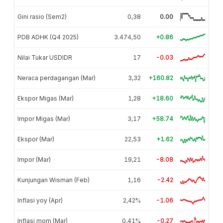
Gini rasio (Sem2)
0,38
0.00
PDB ADHK (Q4 2025)
3.474,50
+0.86
Nilai Tukar USDIDR
17
-0.03
Neraca perdagangan (Mar)
3,32
+160.82
Ekspor Migas (Mar)
1,28
+18.60
Impor Migas (Mar)
3,17
+58.74
Ekspor (Mar)
22,53
+1.62
Impor (Mar)
19,21
-8.08
Kunjungan Wisman (Feb)
1,16
-2.42
Inflasi yoy (Apr)
2,42%
-1.06
Inflasi mom (Mar)
0,41%
-0.27