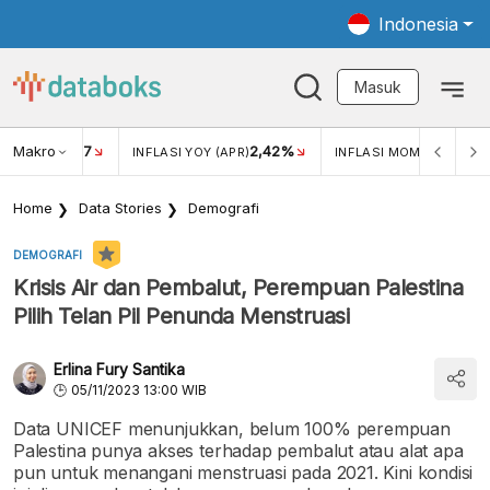
Indonesia
Masuk
Makro
17
2,42%
0,4
KAR USD/IDR
INFLASI YOY (APR)
INFLASI MOM (MAR)
Home
Data Stories
Demografi
DEMOGRAFI
Krisis Air dan Pembalut, Perempuan Palestina
Pilih Telan Pil Penunda Menstruasi
Erlina Fury Santika
05/11/2023 13:00 WIB
Data UNICEF menunjukkan, belum 100% perempuan
Palestina punya akses terhadap pembalut atau alat apa
pun untuk menangani menstruasi pada 2021. Kini kondisi