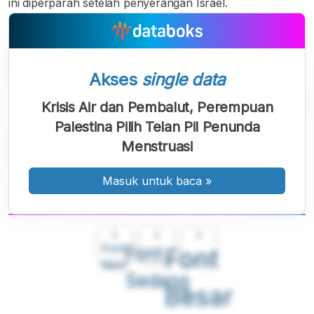
ini diperparah setelah penyerangan Israel.
Akses
single data
Krisis Air dan Pembalut, Perempuan
Palestina Pilih Telan Pil Penunda
Menstruasi
Masuk untuk baca
»
A
A
A
Font
Font
Font
Kecil
Sedang
Besar