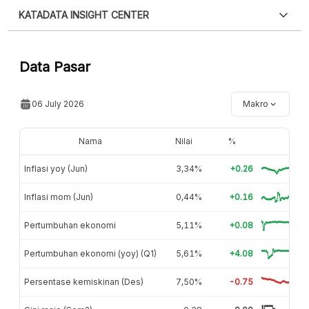
Silakan
login
untuk mengakses informasi ini
.
Belum
XLS
EMBED
KATADATA INSIGHT CENTER
punya akun?
Silakan
Daftar sekarang
,
GRATIS!
Hubungi sekarang »
Data Pasar
06 July 2026
Makro
Nama
Nilai
%
Inflasi yoy (Jun)
3,34%
+0.26
Inflasi mom (Jun)
0,44%
+0.16
Pertumbuhan ekonomi
5,11%
+0.08
Pertumbuhan ekonomi (yoy) (Q1)
5,61%
+4.08
Persentase kemiskinan (Des)
7,50%
-0.75