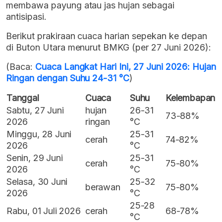
membawa payung atau jas hujan sebagai
antisipasi.
Berikut prakiraan cuaca harian sepekan ke depan
di Buton Utara menurut BMKG (per 27 Juni 2026):
(Baca:
Cuaca Langkat Hari Ini, 27 Juni 2026: Hujan
Ringan dengan Suhu 24-31 °C
)
Tanggal
Cuaca
Suhu
Kelembapan
Sabtu, 27 Juni
hujan
26-31
73-88%
2026
ringan
°C
Minggu, 28 Juni
25-31
cerah
74-82%
2026
°C
Senin, 29 Juni
25-31
cerah
75-80%
2026
°C
Selasa, 30 Juni
25-32
berawan
75-80%
2026
°C
25-28
Rabu, 01 Juli 2026
cerah
68-78%
°C