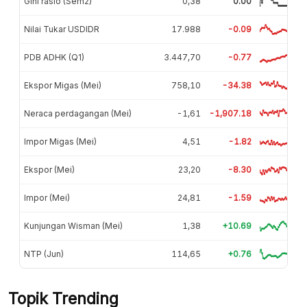
Gini rasio (Sem2)
0,38
0.00
Nilai Tukar USDIDR
17.988
-0.09
PDB ADHK (Q1)
3.447,70
-0.77
Ekspor Migas (Mei)
758,10
-34.38
Neraca perdagangan (Mei)
-1,61
-1,907.18
Impor Migas (Mei)
4,51
-1.82
Ekspor (Mei)
23,20
-8.30
Impor (Mei)
24,81
-1.59
Kunjungan Wisman (Mei)
1,38
+10.69
NTP (Jun)
114,65
+0.76
Topik Trending