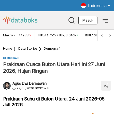
Indonesia
Masuk
Makro
17.988
3,34%
UKAR USD/IDR
INFLASI YOY (JUN)
INFLASI MOM (JUN
Home
Data Stories
Demografi
DEMOGRAFI
Prakiraan Cuaca Buton Utara Hari Ini 27 Juni
2026, Hujan Ringan
Agus Dwi Darmawan
27/06/2026 10:32 WIB
Prakiraan Suhu di Buton Utara, 24 Juni 2026-05
Juli 2026