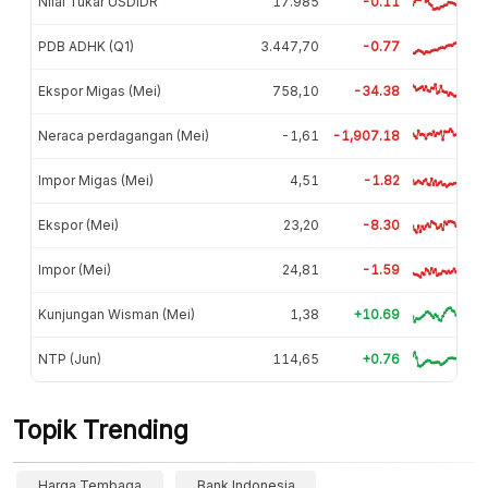
Nilai Tukar USDIDR
17.985
-0.11
PDB ADHK (Q1)
3.447,70
-0.77
Ekspor Migas (Mei)
758,10
-34.38
Neraca perdagangan (Mei)
-1,61
-1,907.18
Impor Migas (Mei)
4,51
-1.82
Ekspor (Mei)
23,20
-8.30
Impor (Mei)
24,81
-1.59
Kunjungan Wisman (Mei)
1,38
+10.69
NTP (Jun)
114,65
+0.76
Topik Trending
Harga Tembaga
Bank Indonesia