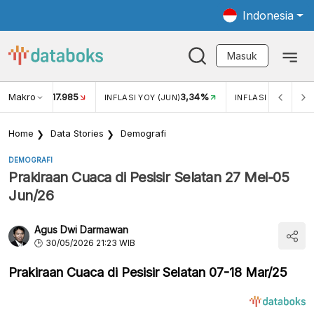
Indonesia
Masuk
Makro
17.985
3,34%
UKAR USD/IDR
INFLASI YOY (JUN)
INFLASI MOM (JUN
Home
Data Stories
Demografi
DEMOGRAFI
Prakiraan Cuaca di Pesisir Selatan 27 Mei-05
Jun/26
Agus Dwi Darmawan
30/05/2026 21:23 WIB
Prakiraan Cuaca di Pesisir Selatan 07-18 Mar/25