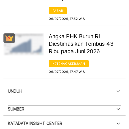
PASAR
06/07/2026, 17:52 WIB
Angka PHK Buruh RI
Diestimasikan Tembus 43
Ribu pada Juni 2026
KETENAGAKERJAAN
06/07/2026, 17:47 WIB
UNDUH
PDF
PNG
SUMBER
Silakan
login
untuk mengakses informasi ini
.
Belum
XLS
EMBED
KATADATA INSIGHT CENTER
punya akun?
Silakan
Daftar sekarang
,
GRATIS!