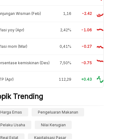
unjungan Wisman (Feb)
1,16
-2.42
flasi yoy (Apr)
2,42%
-1.06
flasi mom (Mar)
0,41%
-0.27
rsentase kemiskinan (Des)
7,50%
-0.75
P (Apr)
112,29
+0.43
opik Trending
Harga Emas
Pengeluaran Makanan
Pelaku Usaha
Nilai Kerugian
Real Estat
Kapitalisasi Pasar