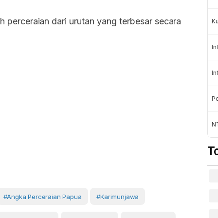
ah perceraian dari urutan yang terbesar secara
K
In
In
Pe
NT
T
#angka Perceraian Papua
#Karimunjawa