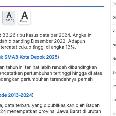
P
A
A
Gi
Sedang
Besar
P
t 33,26 ribu kasus data per 2024. Angka ini
endah dibanding Desember 2022. Adapun
Ni
 tercatat cukup tinggi di angka 13%.
asuk SMA3 Kota Depok 2025
)
N
an tahun ini terlihat lebih rendah dibandingkan
encatatkan pertumbuhan tertinggi hingga di atas
Ek
Sedangkan pertumbuhan terendahnya pernah
Im
iode 2013-2024
)
Ek
, data terbaru yang dipublikasikan oleh Badan
024 menempatkan provinsi Jawa Barat di urutan
Im