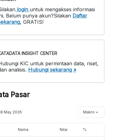
Silakan
login
untuk mengakses informasi
ni
.
Belum punya akun?
Silakan
Daftar
sekarang
,
GRATIS!
KATADATA INSIGHT CENTER
Hubungi KIC untuk permintaan data, riset,
dan analisis.
Hubungi sekarang »
ata Pasar
18 May 2026
Makro
Nama
Nilai
%