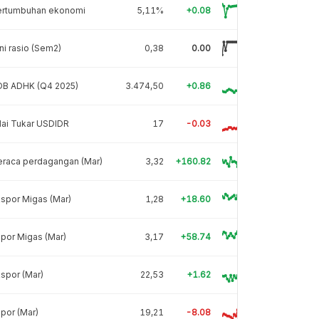
ertumbuhan ekonomi
5,11%
+0.08
ni rasio (Sem2)
0,38
0.00
DB ADHK (Q4 2025)
3.474,50
+0.86
lai Tukar USDIDR
17
-0.03
eraca perdagangan (Mar)
3,32
+160.82
spor Migas (Mar)
1,28
+18.60
por Migas (Mar)
3,17
+58.74
spor (Mar)
22,53
+1.62
por (Mar)
19,21
-8.08