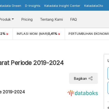
atadata Green
D-Insights
Katadata Insight Center
KatadataOto
Produk
Pricing
Tentang Kami
FAQ
42%
INFLASI MOM (MAR)
0,41%
PERTUMBUHAN EKONOMI
arat Periode 2019-2024
Bagikan
de 2019-2024