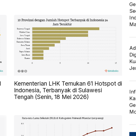
Ge
Se
In
Ma
Ad
Di
Kua
Je
l
Kementerian LHK Temukan 61 Hotspot di
Indonesia, Terbanyak di Sulawesi
In
Tengah (Senin, 18 Mei 2026)
Ka
Ge
Mo