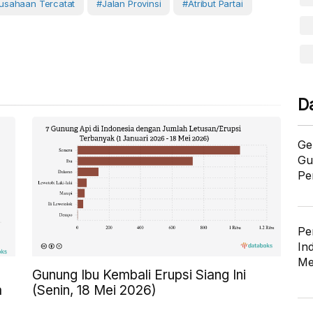
usahaan Tercatat
#Jalan Provinsi
#atribut Partai
D
Ge
Gu
Pe
Pe
In
Me
Gunung Ibu Kembali Erupsi Siang Ini
a
(Senin, 18 Mei 2026)