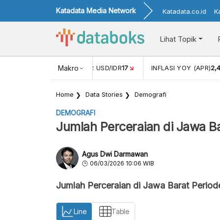
Katadata Media Network
Katadata.co.id
K
Lihat Topik
 (FEB)
1,16
NILAI TUKAR USD/IDR
Makro
17
INFLASI YOY (APR)
2,
Home
Data Stories
Demografi
DEMOGRAFI
Jumlah Perceraian di Jawa B
Agus Dwi Darmawan
06/03/2026 10:06 WIB
Jumlah Perceraian di Jawa Barat Perio
Line
Table