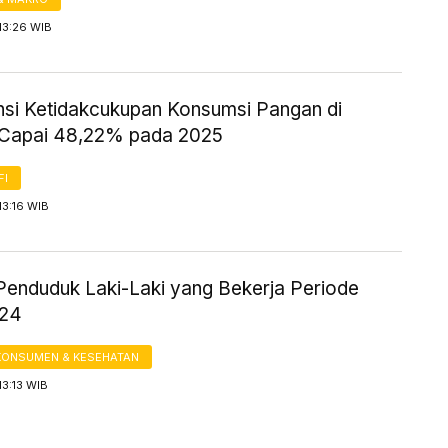
13:26 WIB
nsi Ketidakcukupan Konsumsi Pangan di
Capai 48,22% pada 2025
FI
13:16 WIB
Penduduk Laki-Laki yang Bekerja Periode
024
KONSUMEN & KESEHATAN
13:13 WIB