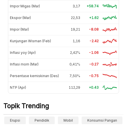
Impor Migas (Mar)
3,17
+58.74
Ekspor (Mar)
22,53
+1.62
Impor (Mar)
19,21
-8.08
Kunjungan Wisman (Feb)
1,16
-2.42
Inflasi yoy (Apr)
2,42%
-1.06
Inflasi mom (Mar)
0,41%
-0.27
Persentase kemiskinan (Des)
7,50%
-0.75
NTP (Apr)
112,29
+0.43
Topik Trending
Erupsi
Pendidik
Mobil
Konsumsi Pangan