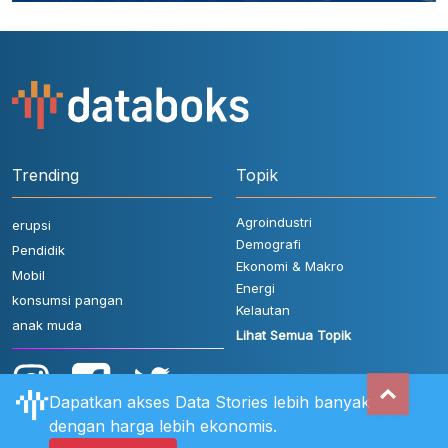
Trending
Topik
Agroindustri
erupsi
Demografi
Pendidik
Ekonomi & Makro
Mobil
Energi
konsumsi pangan
Kelautan
anak muda
Lihat Semua Topik
Dapatkan akses Data Stories lebih banyak
dengan harga lebih ekonomis.