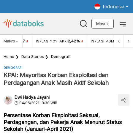
Indonesia
Masuk
Makro
17
2,42%
0,4
KAR USD/IDR
INFLASI YOY (APR)
INFLASI MOM (MAR)
Home
Data Stories
Demografi
DEMOGRAFI
KPAI: Mayoritas Korban Eksploitasi dan
Perdagangan Anak Masih Aktif Sekolah
Dwi Hadya Jayani
04/06/2021 13:30 WIB
Persentase Korban Eksploitasi Seksual,
Perdagangan, dan Pekerja Anak Menurut Status
Sekolah (Januari-April 2021)