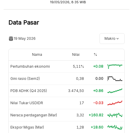
19/05/2026, 8:35 WIB
Data Pasar
19 May 2026
Makro
Nama
Nilai
%
Pertumbuhan ekonomi
5,11%
+0.08
Gini rasio (Sem2)
0,38
0.00
PDB ADHK (Q4 2025)
3.474,50
+0.86
Nilai Tukar USDIDR
17
-0.03
Neraca perdagangan (Mar)
3,32
+160.82
Ekspor Migas (Mar)
1,28
+18.60