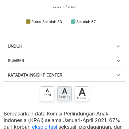
UNDUH
SUMBER
PDF
PNG
Silakan
login
untuk mengakses informasi ini
.
Belum
KATADATA INSIGHT CENTER
punya akun?
Silakan
Daftar sekarang
,
GRATIS!
XLS
EMBED
A
A
Hubungi sekarang »
A
Kecil
Sedang
Besar
Berdasarkan data Komisi Perlindungan Anak
Indonesia (KPAI) selama Januari-April 2021, 67%
dari korban
eksploitasi
seksual, perdagangan, dan