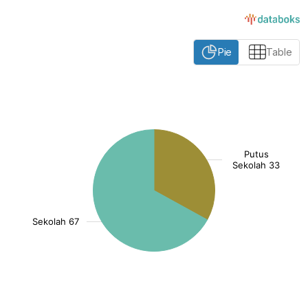
Pie
Table
:
[/]
()