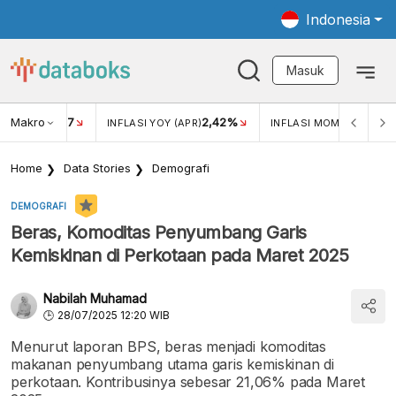
Indonesia
Masuk
Makro
17
2,42%
0,1
KAR USD/IDR
INFLASI YOY (APR)
INFLASI MOM (APR)
Home
Data Stories
Demografi
DEMOGRAFI
Beras, Komoditas Penyumbang Garis
Kemiskinan di Perkotaan pada Maret 2025
Nabilah Muhamad
28/07/2025 12:20 WIB
Menurut laporan BPS, beras menjadi komoditas
makanan penyumbang utama garis kemiskinan di
perkotaan. Kontribusinya sebesar 21,06% pada Maret