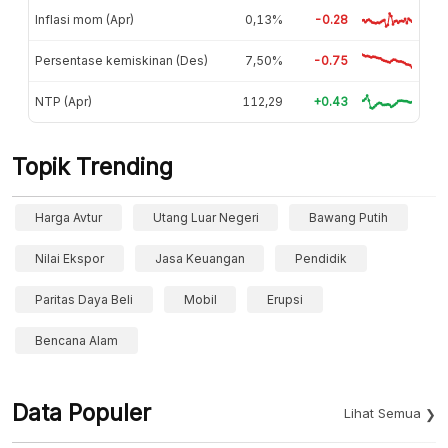
Inflasi mom (Apr)
0,13%
-0.28
Persentase kemiskinan (Des)
7,50%
-0.75
NTP (Apr)
112,29
+0.43
Topik Trending
Harga Avtur
Utang Luar Negeri
Bawang Putih
Nilai Ekspor
Jasa Keuangan
Pendidik
Paritas Daya Beli
Mobil
Erupsi
Bencana Alam
Data Populer
Lihat Semua