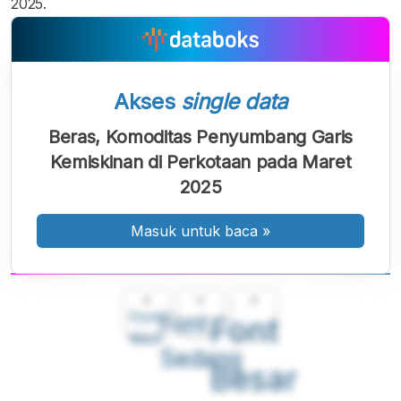
2025.
Akses
single data
Beras, Komoditas Penyumbang Garis
Kemiskinan di Perkotaan pada Maret
2025
Masuk untuk baca
»
A
A
A
Font
Font
Font
Kecil
Sedang
Besar