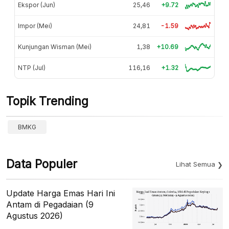
Ekspor (Jun)
25,46
+9.72
Impor (Mei)
24,81
-1.59
Kunjungan Wisman (Mei)
1,38
+10.69
NTP (Jul)
116,16
+1.32
Topik Trending
BMKG
Data Populer
Lihat Semua
Update Harga Emas Hari Ini
Antam di Pegadaian (9
Agustus 2026)