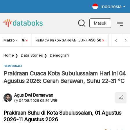
Indonesia
Masuk
Makro
-450,50
1,07
4
N (JUN)
EKSPOR MIGAS (JUN)
IMPOR MIGAS (MEI)
Home
Data Stories
Demografi
DEMOGRAFI
Prakiraan Cuaca Kota Subulussalam Hari Ini 04
Agustus 2026: Cerah Berawan, Suhu 22-31 °C
Agus Dwi Darmawan
04/08/2026 05:26 WIB
Prakiraan Suhu di Kota Subulussalam, 01 Agustus
2026-11 Agustus 2026