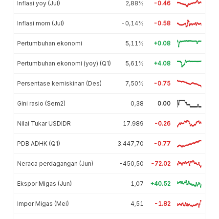
Inflasi yoy (Jul)
2,88%
-0.46
Inflasi mom (Jul)
-0,14%
-0.58
Pertumbuhan ekonomi
5,11%
+0.08
Pertumbuhan ekonomi (yoy) (Q1)
5,61%
+4.08
Persentase kemiskinan (Des)
7,50%
-0.75
Gini rasio (Sem2)
0,38
0.00
Nilai Tukar USDIDR
17.989
-0.26
PDB ADHK (Q1)
3.447,70
-0.77
Neraca perdagangan (Jun)
-450,50
-72.02
Ekspor Migas (Jun)
1,07
+40.52
Impor Migas (Mei)
4,51
-1.82