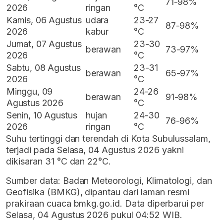
71-98%
2026
ringan
°C
Kamis, 06 Agustus
udara
23-27
87-98%
2026
kabur
°C
Jumat, 07 Agustus
23-30
berawan
73-97%
2026
°C
Sabtu, 08 Agustus
23-31
berawan
65-97%
2026
°C
Minggu, 09
24-26
berawan
91-98%
Agustus 2026
°C
Senin, 10 Agustus
hujan
24-30
76-96%
2026
ringan
°C
Suhu tertinggi dan terendah di Kota Subulussalam,
terjadi pada Selasa, 04 Agustus 2026 yakni
dikisaran 31 °C dan 22°C.
Sumber data: Badan Meteorologi, Klimatologi, dan
Geofisika (BMKG), dipantau dari laman resmi
prakiraan cuaca bmkg.go.id. Data diperbarui per
Selasa, 04 Agustus 2026 pukul 04:52 WIB.