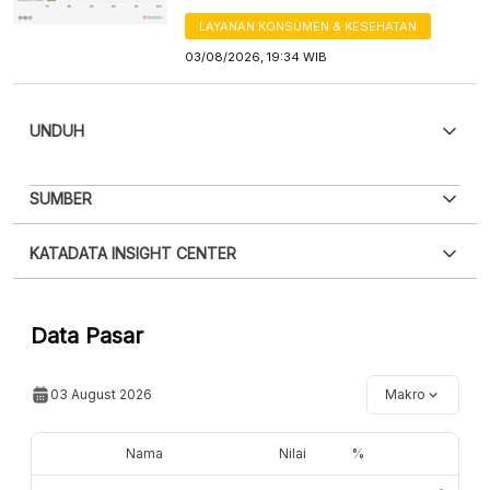
LAYANAN KONSUMEN & KESEHATAN
03/08/2026, 19:34 WIB
UNDUH
PDF
PNG
SUMBER
Silakan
login
untuk mengakses informasi ini
.
Belum
XLS
EMBED
KATADATA INSIGHT CENTER
punya akun?
Silakan
Daftar sekarang
,
GRATIS!
Hubungi sekarang »
Data Pasar
03 August 2026
Makro
Nama
Nilai
%