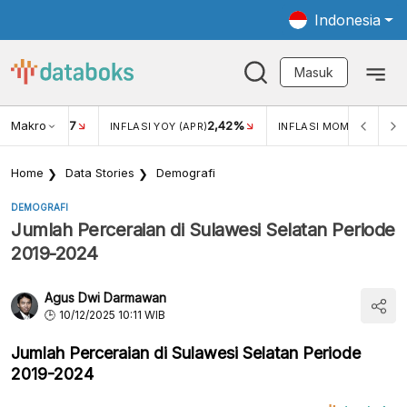
Indonesia
Masuk
Makro
17
2,42%
0,4
KAR USD/IDR
INFLASI YOY (APR)
INFLASI MOM (MAR)
Home
Data Stories
Demografi
DEMOGRAFI
Jumlah Perceraian di Sulawesi Selatan Periode
2019-2024
Agus Dwi Darmawan
10/12/2025 10:11 WIB
Jumlah Perceraian di Sulawesi Selatan Periode
2019-2024