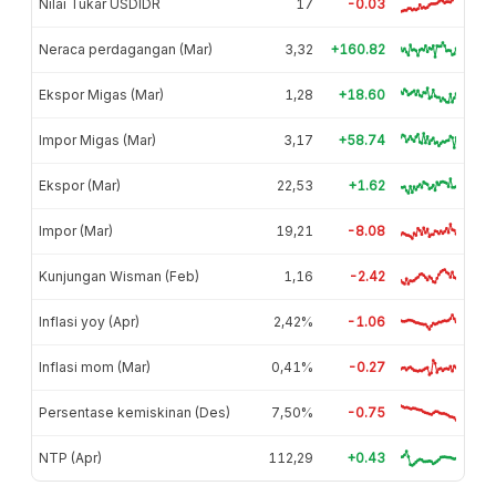
Nilai Tukar USDIDR
17
-0.03
Neraca perdagangan (Mar)
3,32
+160.82
Ekspor Migas (Mar)
1,28
+18.60
Impor Migas (Mar)
3,17
+58.74
Ekspor (Mar)
22,53
+1.62
Impor (Mar)
19,21
-8.08
Kunjungan Wisman (Feb)
1,16
-2.42
Inflasi yoy (Apr)
2,42%
-1.06
Inflasi mom (Mar)
0,41%
-0.27
Persentase kemiskinan (Des)
7,50%
-0.75
NTP (Apr)
112,29
+0.43