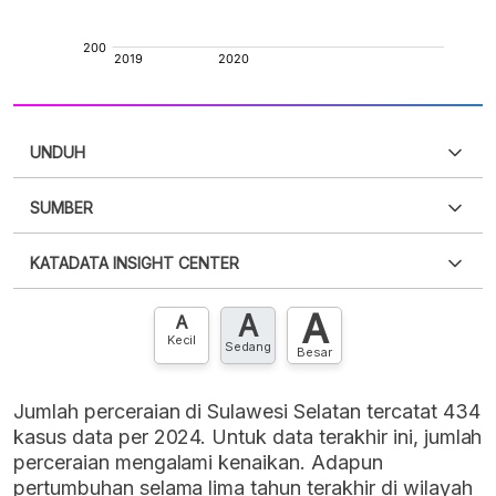
UNDUH
SUMBER
PDF
PNG
Silakan
login
untuk mengakses informasi ini
.
Belum
KATADATA INSIGHT CENTER
punya akun?
Silakan
Daftar sekarang
,
GRATIS!
XLS
EMBED
A
A
Hubungi sekarang »
A
Kecil
Sedang
Besar
Jumlah perceraian di Sulawesi Selatan tercatat 434
kasus data per 2024. Untuk data terakhir ini, jumlah
perceraian mengalami kenaikan. Adapun
pertumbuhan selama lima tahun terakhir di wilayah