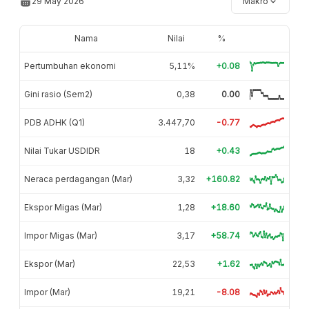
29 May 2026
Makro
Nama
Nilai
%
Pertumbuhan ekonomi
5,11%
+0.08
Gini rasio (Sem2)
0,38
0.00
PDB ADHK (Q1)
3.447,70
-0.77
Nilai Tukar USDIDR
18
+0.43
Neraca perdagangan (Mar)
3,32
+160.82
Ekspor Migas (Mar)
1,28
+18.60
Impor Migas (Mar)
3,17
+58.74
Ekspor (Mar)
22,53
+1.62
Impor (Mar)
19,21
-8.08