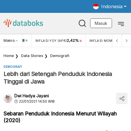
Indonesia
Masuk
Makro
18
2,42%
0,1
KAR USD/IDR
INFLASI YOY (APR)
INFLASI MOM (APR)
Home
Data Stories
Demografi
DEMOGRAFI
Lebih dari Setengah Penduduk Indonesia
Tinggal di Jawa
Dwi Hadya Jayani
22/01/2021 14:50 WIB
Sebaran Penduduk Indonesia Menurut Wilayah
(2020)