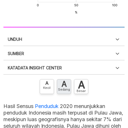
UNDUH
SUMBER
PDF
PNG
Silakan
login
untuk mengakses informasi ini
.
Belum
KATADATA INSIGHT CENTER
punya akun?
Silakan
Daftar sekarang
,
GRATIS!
XLS
EMBED
A
A
Hubungi sekarang »
A
Kecil
Sedang
Besar
Hasil Sensus
Penduduk
2020 menunjukkan
penduduk Indonesia masih terpusat di Pulau Jawa,
meskipun luas geografisnya hanya sekitar 7% dari
seluruh wilayah Indonesia. Pulau Jawa dihuni oleh