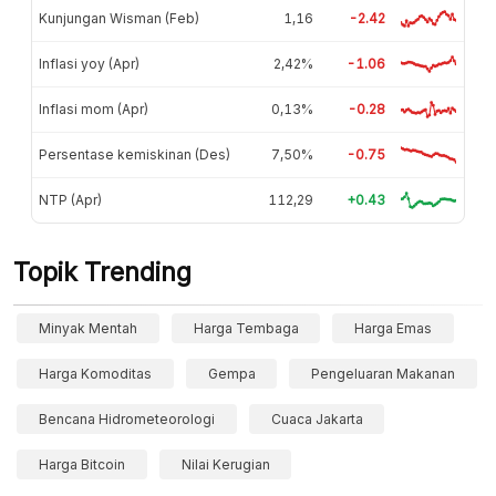
Kunjungan Wisman (Feb)
1,16
-2.42
Inflasi yoy (Apr)
2,42%
-1.06
Inflasi mom (Apr)
0,13%
-0.28
Persentase kemiskinan (Des)
7,50%
-0.75
NTP (Apr)
112,29
+0.43
Topik Trending
Minyak Mentah
Harga Tembaga
Harga Emas
Harga Komoditas
Gempa
Pengeluaran Makanan
Bencana Hidrometeorologi
Cuaca Jakarta
Harga Bitcoin
Nilai Kerugian