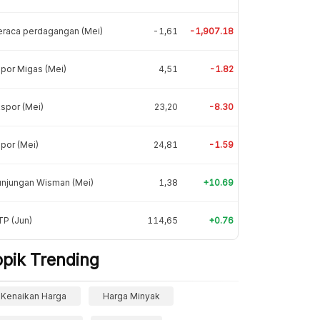
eraca perdagangan (Mei)
-1,61
-1,907.18
por Migas (Mei)
4,51
-1.82
spor (Mei)
23,20
-8.30
por (Mei)
24,81
-1.59
unjungan Wisman (Mei)
1,38
+10.69
P (Jun)
114,65
+0.76
opik Trending
Kenaikan Harga
Harga Minyak