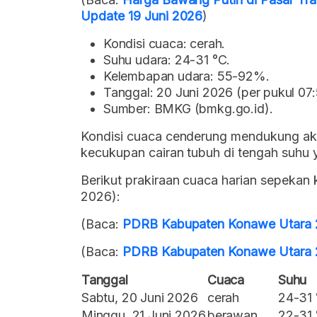
Update 19 Juni 2026
)
Kondisi cuaca: cerah.
Suhu udara: 24-31 °C.
Kelembapan udara: 55-92%.
Tanggal: 20 Juni 2026 (per pukul 07
Sumber: BMKG (bmkg.go.id).
Kondisi cuaca cenderung mendukung akti
kecukupan cairan tubuh di tengah suhu 
Berikut prakiraan cuaca harian sepekan
2026):
(Baca:
PDRB Kabupaten Konawe Utara 20
(Baca:
PDRB Kabupaten Konawe Utara 20
Tanggal
Cuaca
Suhu
Sabtu, 20 Juni 2026
cerah
24-31
Minggu, 21 Juni 2026
berawan
22-31