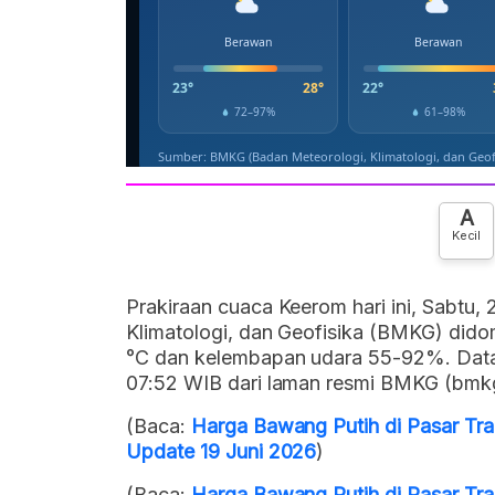
A
Kecil
Prakiraan cuaca Keerom hari ini, Sabtu,
Klimatologi, dan Geofisika (BMKG) dido
°C dan kelembapan udara 55-92%. Data i
07:52 WIB dari laman resmi BMKG (bmkg
(Baca:
Harga Bawang Putih di Pasar Trad
Update 19 Juni 2026
)
(Baca:
Harga Bawang Putih di Pasar Trad