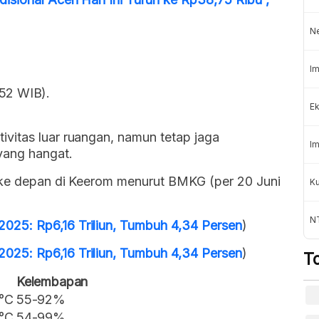
N
Im
:52 WIB).
Ek
vitas luar ruangan, namun tetap jaga
Im
yang hangat.
 ke depan di Keerom menurut BMKG (per 20 Juni
K
NT
25: Rp6,16 Triliun, Tumbuh 4,34 Persen
)
25: Rp6,16 Triliun, Tumbuh 4,34 Persen
)
T
Kelembapan
 °C
55-92%
 °C
54-99%