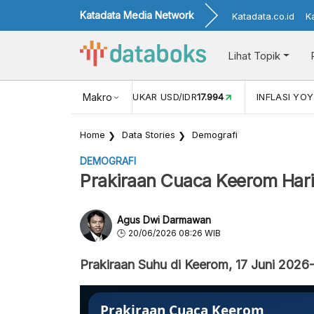
Katadata Media Network
Katadata.co.id
K
Lihat Topik
 (MEI)
1,38
NILAI TUKAR USD/IDR
Makro
17.994
INFLASI YOY (JU
Home
Data Stories
Demografi
DEMOGRAFI
Prakiraan Cuaca Keerom Hari 
Agus Dwi Darmawan
20/06/2026 08:26 WIB
Prakiraan Suhu di Keerom, 17 Juni 2026