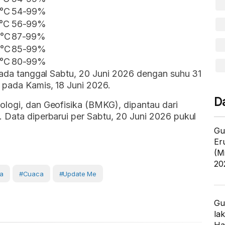
 °C
54-99%
 °C
56-99%
 °C
87-99%
 °C
85-99%
 °C
80-99%
 pada tanggal Sabtu, 20 Juni 2026 dengan suhu 31
 pada Kamis, 18 Juni 2026.
D
ologi, dan Geofisika (BMKG), dipantau dari
 Data diperbarui per Sabtu, 20 Juni 2026 pukul
Gu
Er
(M
20
ca
#cuaca
#Update Me
Gu
lak