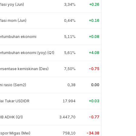
flasi yoy (Jun)
3,34%
+0.26
flasi mom (Jun)
0,44%
+0.16
ertumbuhan ekonomi
5,11%
+0.08
rtumbuhan ekonomi (yoy) (Q1)
5,61%
+4.08
rsentase kemiskinan (Des)
7,50%
-0.75
ni rasio (Sem2)
0,38
0.00
lai Tukar USDIDR
17.994
+0.03
DB ADHK (Q1)
3.447,70
-0.77
spor Migas (Mei)
758,10
-34.38