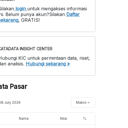
Silakan
login
untuk mengakses informasi
ni
.
Belum punya akun?
Silakan
Daftar
sekarang
,
GRATIS!
KATADATA INSIGHT CENTER
Hubungi KIC untuk permintaan data, riset,
dan analisis.
Hubungi sekarang »
ata Pasar
08 July 2026
Makro
Nama
Nilai
%