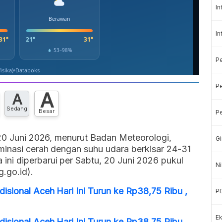
In
In
P
Pe
A
A
Sedang
Besar
Pe
 20 Juni 2026, menurut Badan Meteorologi,
Gi
minasi cerah dengan suhu udara berkisar 24-31
ni diperbarui per Sabtu, 20 Juni 2026 pukul
Ni
.go.id).
isional Aceh Hari Ini Turun ke Rp38,75 Ribu ,
P
Ek
isional Aceh Hari Ini Turun ke Rp38,75 Ribu ,