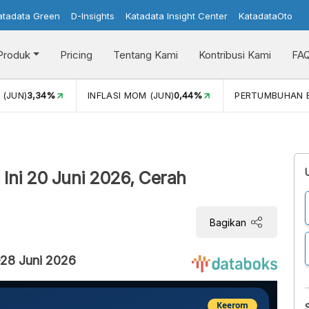
atadata Green
D-Insights
Katadata Insight Center
KatadataOto
Produk
Pricing
Tentang Kami
Kontribusi Kami
FA
N)
3,34%
INFLASI MOM (JUN)
0,44%
PERTUMBUHAN EKO
Ini 20 Juni 2026, Cerah
Bagikan
-28 Juni 2026