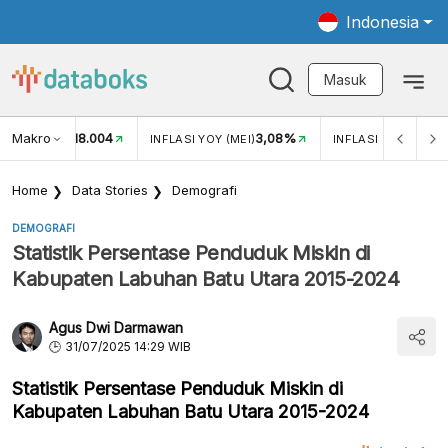
Indonesia
Masuk
Makro
18.004
3,08%
UKAR USD/IDR
INFLASI YOY (MEI)
INFLASI MOM (MEI)
Home
Data Stories
Demografi
DEMOGRAFI
Statistik Persentase Penduduk Miskin di
Kabupaten Labuhan Batu Utara 2015-2024
Agus Dwi Darmawan
31/07/2025 14:29 WIB
Statistik Persentase Penduduk Miskin di
Kabupaten Labuhan Batu Utara 2015-2024