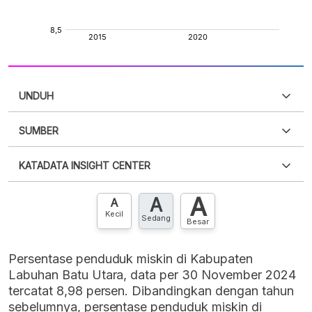
UNDUH
SUMBER
PDF
PNG
Silakan
login
untuk mengakses informasi ini
.
Belum
KATADATA INSIGHT CENTER
punya akun?
Silakan
Daftar sekarang
,
GRATIS!
XLS
EMBED
A
A
Hubungi sekarang »
A
Kecil
Sedang
Besar
Persentase penduduk miskin di Kabupaten
Labuhan Batu Utara, data per 30 November 2024
tercatat 8,98 persen. Dibandingkan dengan tahun
sebelumnya, persentase penduduk miskin di