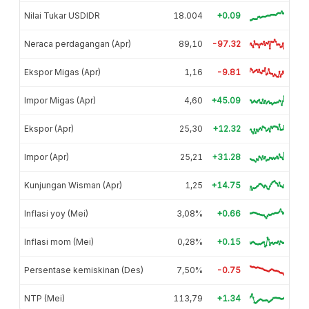
Nilai Tukar USDIDR
18.004
+0.09
Neraca perdagangan (Apr)
89,10
-97.32
Ekspor Migas (Apr)
1,16
-9.81
Impor Migas (Apr)
4,60
+45.09
Ekspor (Apr)
25,30
+12.32
Impor (Apr)
25,21
+31.28
Kunjungan Wisman (Apr)
1,25
+14.75
Inflasi yoy (Mei)
3,08%
+0.66
Inflasi mom (Mei)
0,28%
+0.15
Persentase kemiskinan (Des)
7,50%
-0.75
NTP (Mei)
113,79
+1.34