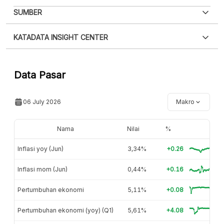
PDF
PNG
SUMBER
Silakan
login
untuk mengakses informasi ini
.
Belum
XLS
EMBED
KATADATA INSIGHT CENTER
punya akun?
Silakan
Daftar sekarang
,
GRATIS!
Hubungi sekarang »
Data Pasar
06 July 2026
Makro
Nama
Nilai
%
Inflasi yoy (Jun)
3,34%
+0.26
Inflasi mom (Jun)
0,44%
+0.16
Pertumbuhan ekonomi
5,11%
+0.08
Pertumbuhan ekonomi (yoy) (Q1)
5,61%
+4.08