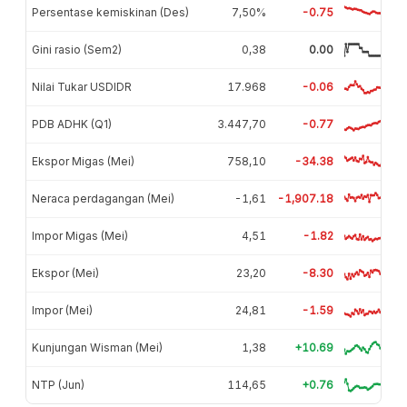
Persentase kemiskinan (Des)
7,50%
-0.75
Gini rasio (Sem2)
0,38
0.00
Nilai Tukar USDIDR
17.968
-0.06
PDB ADHK (Q1)
3.447,70
-0.77
Ekspor Migas (Mei)
758,10
-34.38
Neraca perdagangan (Mei)
-1,61
-1,907.18
Impor Migas (Mei)
4,51
-1.82
Ekspor (Mei)
23,20
-8.30
Impor (Mei)
24,81
-1.59
Kunjungan Wisman (Mei)
1,38
+10.69
NTP (Jun)
114,65
+0.76