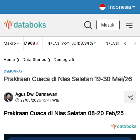
Indonesia
Masuk
Makro
17.968
3,34%
UKAR USD/IDR
INFLASI YOY (JUN)
INFLASI MOM (JUN
Home
Data Stories
Demografi
DEMOGRAFI
Prakiraan Cuaca di Nias Selatan 19-30 Mei/26
Agus Dwi Darmawan
22/05/2026 16:41 WIB
Prakiraan Cuaca di Nias Selatan 08-20 Feb/25