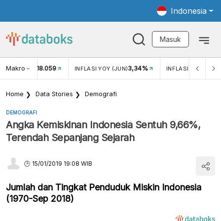
Indonesia
Masuk
Makro
18.059
3,34%
UKAR USD/IDR
INFLASI YOY (JUN)
INFLASI MOM (JUN
Home
Data Stories
Demografi
DEMOGRAFI
Angka Kemiskinan Indonesia Sentuh 9,66%,
Terendah Sepanjang Sejarah
15/01/2019 19:08 WIB
Jumlah dan Tingkat Penduduk Miskin Indonesia
(1970-Sep 2018)