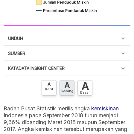
UNDUH
SUMBER
PDF
PNG
Silakan
login
untuk mengakses informasi ini
.
Belum
KATADATA INSIGHT CENTER
punya akun?
Silakan
Daftar sekarang
,
GRATIS!
XLS
EMBED
A
A
Hubungi sekarang »
A
Kecil
Sedang
Besar
Badan Pusat Statistik merilis angka
kemiskinan
Indonesia pada September 2018 turun menjadi
9,66% dibanding Maret 2018 maupun September
2017. Angka kemiskinan tersebut merupakan yang