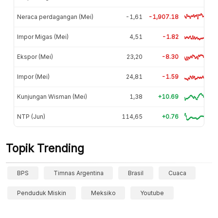
Neraca perdagangan (Mei)
-1,61
-1,907.18
Impor Migas (Mei)
4,51
-1.82
Ekspor (Mei)
23,20
-8.30
Impor (Mei)
24,81
-1.59
Kunjungan Wisman (Mei)
1,38
+10.69
NTP (Jun)
114,65
+0.76
Topik Trending
BPS
Timnas Argentina
Brasil
Cuaca
Penduduk Miskin
Meksiko
Youtube