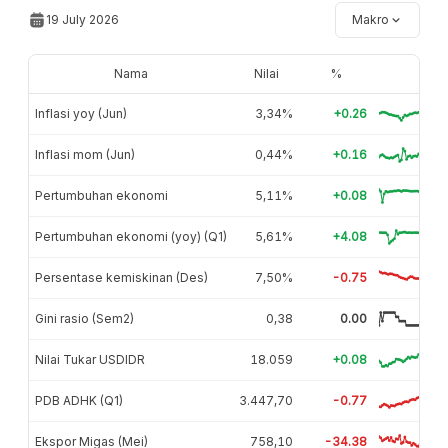
19 July 2026
Makro
Nama
Nilai
%
Inflasi yoy (Jun)
3,34%
+0.26
Inflasi mom (Jun)
0,44%
+0.16
Pertumbuhan ekonomi
5,11%
+0.08
Pertumbuhan ekonomi (yoy) (Q1)
5,61%
+4.08
Persentase kemiskinan (Des)
7,50%
-0.75
Gini rasio (Sem2)
0,38
0.00
Nilai Tukar USDIDR
18.059
+0.08
PDB ADHK (Q1)
3.447,70
-0.77
Ekspor Migas (Mei)
758,10
-34.38