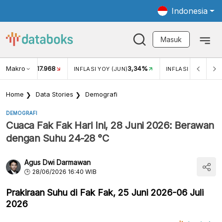
Indonesia
Masuk
Makro
17.968
3,34%
UKAR USD/IDR
INFLASI YOY (JUN)
INFLASI MOM (JUN
Home
Data Stories
Demografi
DEMOGRAFI
Cuaca Fak Fak Hari Ini, 28 Juni 2026: Berawan
dengan Suhu 24-28 °C
Agus Dwi Darmawan
28/06/2026 16:40 WIB
Prakiraan Suhu di Fak Fak, 25 Juni 2026-06 Juli
2026