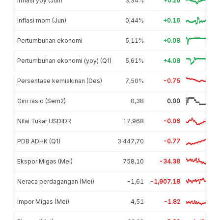
Inflasi yoy (Jun)
3,34%
+0.26
Inflasi mom (Jun)
0,44%
+0.16
Pertumbuhan ekonomi
5,11%
+0.08
Pertumbuhan ekonomi (yoy) (Q1)
5,61%
+4.08
Persentase kemiskinan (Des)
7,50%
-0.75
Gini rasio (Sem2)
0,38
0.00
Nilai Tukar USDIDR
17.968
-0.06
PDB ADHK (Q1)
3.447,70
-0.77
Ekspor Migas (Mei)
758,10
-34.38
Neraca perdagangan (Mei)
-1,61
-1,907.18
Impor Migas (Mei)
4,51
-1.82