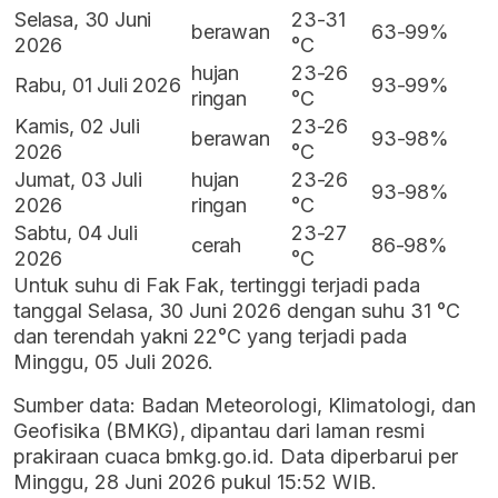
Selasa, 30 Juni
23-31
berawan
63-99%
2026
°C
hujan
23-26
Rabu, 01 Juli 2026
93-99%
ringan
°C
Kamis, 02 Juli
23-26
berawan
93-98%
2026
°C
Jumat, 03 Juli
hujan
23-26
93-98%
2026
ringan
°C
Sabtu, 04 Juli
23-27
cerah
86-98%
2026
°C
Untuk suhu di Fak Fak, tertinggi terjadi pada
tanggal Selasa, 30 Juni 2026 dengan suhu 31 °C
dan terendah yakni 22°C yang terjadi pada
Minggu, 05 Juli 2026.
Sumber data: Badan Meteorologi, Klimatologi, dan
Geofisika (BMKG), dipantau dari laman resmi
prakiraan cuaca bmkg.go.id. Data diperbarui per
Minggu, 28 Juni 2026 pukul 15:52 WIB.