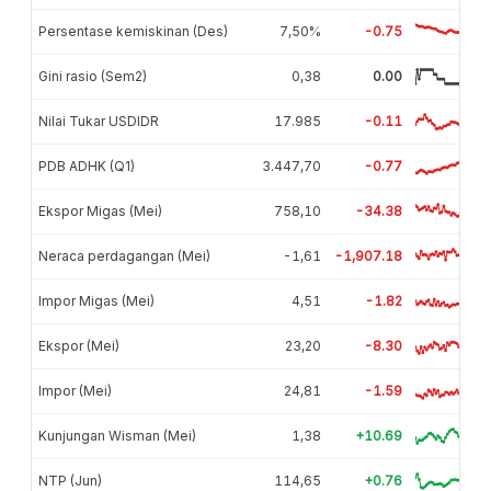
Persentase kemiskinan (Des)
7,50%
-0.75
Gini rasio (Sem2)
0,38
0.00
Nilai Tukar USDIDR
17.985
-0.11
PDB ADHK (Q1)
3.447,70
-0.77
Ekspor Migas (Mei)
758,10
-34.38
Neraca perdagangan (Mei)
-1,61
-1,907.18
Impor Migas (Mei)
4,51
-1.82
Ekspor (Mei)
23,20
-8.30
Impor (Mei)
24,81
-1.59
Kunjungan Wisman (Mei)
1,38
+10.69
NTP (Jun)
114,65
+0.76