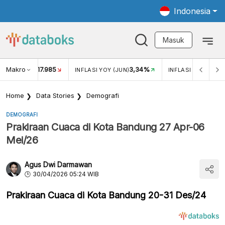
Indonesia
Masuk
Makro
17.985
3,34%
UKAR USD/IDR
INFLASI YOY (JUN)
INFLASI MOM (JUN
Home
Data Stories
Demografi
DEMOGRAFI
Prakiraan Cuaca di Kota Bandung 27 Apr-06
Mei/26
Agus Dwi Darmawan
30/04/2026 05:24 WIB
Prakiraan Cuaca di Kota Bandung 20-31 Des/24