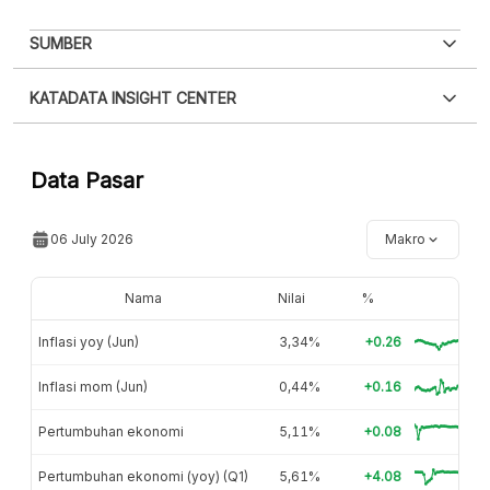
PDF
PNG
SUMBER
Silakan
login
untuk mengakses informasi ini
.
Belum
XLS
EMBED
KATADATA INSIGHT CENTER
punya akun?
Silakan
Daftar sekarang
,
GRATIS!
Hubungi sekarang »
Data Pasar
06 July 2026
Makro
Nama
Nilai
%
Inflasi yoy (Jun)
3,34%
+0.26
Inflasi mom (Jun)
0,44%
+0.16
Pertumbuhan ekonomi
5,11%
+0.08
Pertumbuhan ekonomi (yoy) (Q1)
5,61%
+4.08