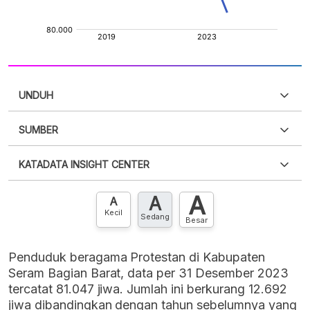
UNDUH
SUMBER
PDF
PNG
Silakan
login
untuk mengakses informasi ini
.
Belum
KATADATA INSIGHT CENTER
punya akun?
Silakan
Daftar sekarang
,
GRATIS!
XLS
EMBED
A
A
Hubungi sekarang »
A
Kecil
Sedang
Besar
Penduduk beragama Protestan di Kabupaten
Seram Bagian Barat, data per 31 Desember 2023
tercatat 81.047 jiwa. Jumlah ini berkurang 12.692
jiwa dibandingkan dengan tahun sebelumnya yang