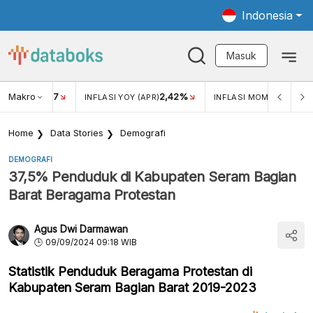
Indonesia
Masuk
Makro
17
2,42%
0,4
KAR USD/IDR
INFLASI YOY (APR)
INFLASI MOM (MAR)
Home
Data Stories
Demografi
DEMOGRAFI
37,5% Penduduk di Kabupaten Seram Bagian
Barat Beragama Protestan
Agus Dwi Darmawan
09/09/2024 09:18 WIB
Statistik Penduduk Beragama Protestan di
Kabupaten Seram Bagian Barat 2019-2023