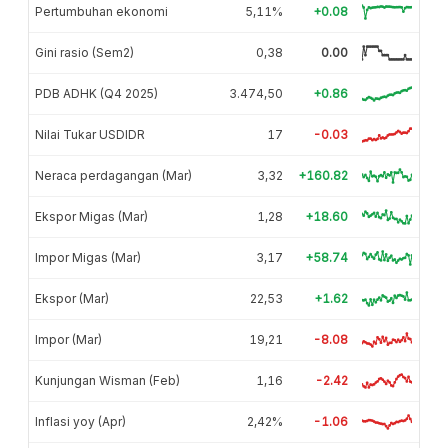
Pertumbuhan ekonomi
5,11%
+0.08
Gini rasio (Sem2)
0,38
0.00
PDB ADHK (Q4 2025)
3.474,50
+0.86
Nilai Tukar USDIDR
17
-0.03
Neraca perdagangan (Mar)
3,32
+160.82
Ekspor Migas (Mar)
1,28
+18.60
Impor Migas (Mar)
3,17
+58.74
Ekspor (Mar)
22,53
+1.62
Impor (Mar)
19,21
-8.08
Kunjungan Wisman (Feb)
1,16
-2.42
Inflasi yoy (Apr)
2,42%
-1.06