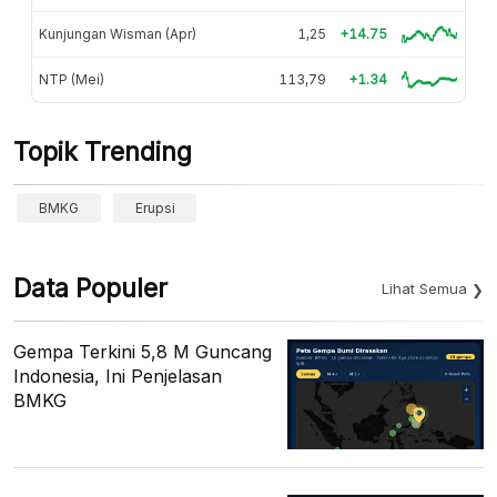
Kunjungan Wisman (Apr)
1,25
+14.75
NTP (Mei)
113,79
+1.34
Topik Trending
BMKG
Erupsi
Data Populer
Lihat Semua
Gempa Terkini 5,8 M Guncang
Indonesia, Ini Penjelasan
BMKG