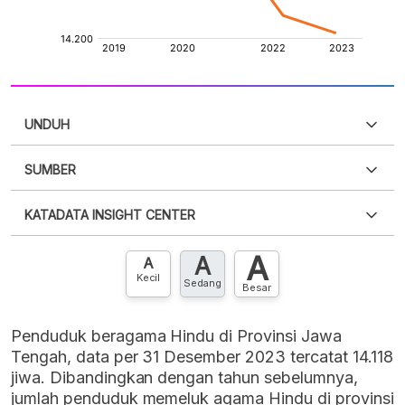
UNDUH
SUMBER
PDF
PNG
Silakan
login
untuk mengakses informasi ini
.
Belum
KATADATA INSIGHT CENTER
punya akun?
Silakan
Daftar sekarang
,
GRATIS!
XLS
EMBED
A
A
Hubungi sekarang »
A
Kecil
Sedang
Besar
Penduduk beragama Hindu di Provinsi Jawa
Tengah, data per 31 Desember 2023 tercatat 14.118
jiwa. Dibandingkan dengan tahun sebelumnya,
jumlah penduduk memeluk agama Hindu di provinsi