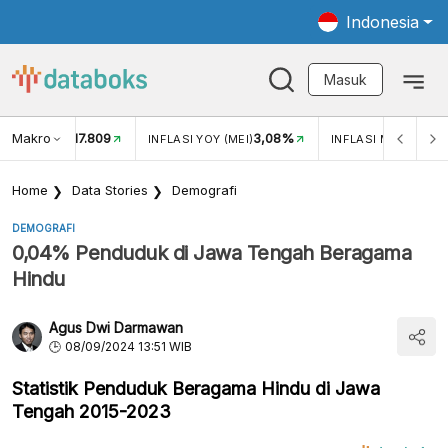
Indonesia
Masuk
Makro
17.809
3,08%
UKAR USD/IDR
INFLASI YOY (MEI)
INFLASI MOM (MEI)
Home
Data Stories
Demografi
DEMOGRAFI
0,04% Penduduk di Jawa Tengah Beragama
Hindu
Agus Dwi Darmawan
08/09/2024 13:51 WIB
Statistik Penduduk Beragama Hindu di Jawa
Tengah 2015-2023