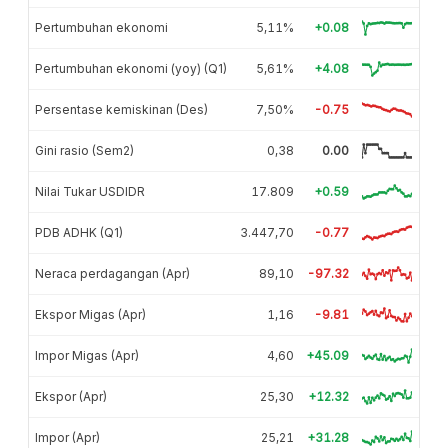
Pertumbuhan ekonomi
5,11%
+0.08
Pertumbuhan ekonomi (yoy) (Q1)
5,61%
+4.08
Persentase kemiskinan (Des)
7,50%
-0.75
Gini rasio (Sem2)
0,38
0.00
Nilai Tukar USDIDR
17.809
+0.59
PDB ADHK (Q1)
3.447,70
-0.77
Neraca perdagangan (Apr)
89,10
-97.32
Ekspor Migas (Apr)
1,16
-9.81
Impor Migas (Apr)
4,60
+45.09
Ekspor (Apr)
25,30
+12.32
Impor (Apr)
25,21
+31.28