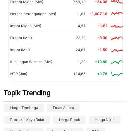
Ekspor Migas (Mei)
758,10
-34.38
Neraca perdagangan (Mei)
-1,61
-1,907.18
Impor Migas (Mei)
4,51
-1.82
Ekspor (Mei)
23,20
-8.30
Impor (Mei)
24,81
-1.59
Kunjungan Wisman (Mei)
1,38
+10.69
NTP (Jun)
114,65
+0.76
Topik Trending
Harga Tembaga
Emas Antam
Produksi Kayu Bulat
Harga Perak
Harga Nikel