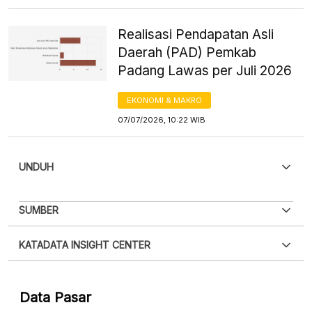
Realisasi Pendapatan Asli
Daerah (PAD) Pemkab
Padang Lawas per Juli 2026
EKONOMI & MAKRO
07/07/2026, 10:22 WIB
UNDUH
PDF
PNG
SUMBER
Silakan
login
untuk mengakses informasi ini
.
Belum
XLS
EMBED
KATADATA INSIGHT CENTER
punya akun?
Silakan
Daftar sekarang
,
GRATIS!
Hubungi sekarang »
Data Pasar