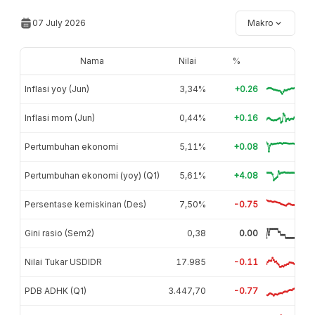
07 July 2026
Makro
Nama
Nilai
%
Inflasi yoy (Jun)
3,34%
+0.26
Inflasi mom (Jun)
0,44%
+0.16
Pertumbuhan ekonomi
5,11%
+0.08
Pertumbuhan ekonomi (yoy) (Q1)
5,61%
+4.08
Persentase kemiskinan (Des)
7,50%
-0.75
Gini rasio (Sem2)
0,38
0.00
Nilai Tukar USDIDR
17.985
-0.11
PDB ADHK (Q1)
3.447,70
-0.77