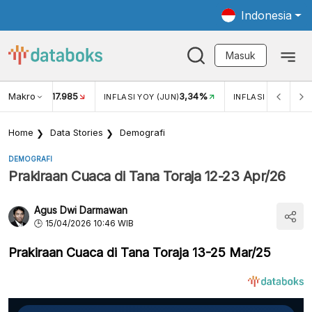
Indonesia
Masuk
Makro
17.985
3,34%
UKAR USD/IDR
INFLASI YOY (JUN)
INFLASI MOM (JUN
Home
Data Stories
Demografi
DEMOGRAFI
Prakiraan Cuaca di Tana Toraja 12-23 Apr/26
Agus Dwi Darmawan
15/04/2026 10:46 WIB
Prakiraan Cuaca di Tana Toraja 13-25 Mar/25