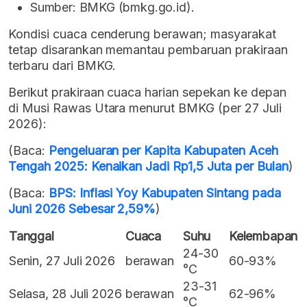
Sumber: BMKG (bmkg.go.id).
Kondisi cuaca cenderung berawan; masyarakat
tetap disarankan memantau pembaruan prakiraan
terbaru dari BMKG.
Berikut prakiraan cuaca harian sepekan ke depan
di Musi Rawas Utara menurut BMKG (per 27 Juli
2026):
(Baca:
Pengeluaran per Kapita Kabupaten Aceh
Tengah 2025: Kenaikan Jadi Rp1,5 Juta per Bulan
)
(Baca:
BPS: Inflasi Yoy Kabupaten Sintang pada
Juni 2026 Sebesar 2,59%
)
Tanggal
Cuaca
Suhu
Kelembapan
24-30
Senin, 27 Juli 2026
berawan
60-93%
°C
23-31
Selasa, 28 Juli 2026
berawan
62-96%
°C