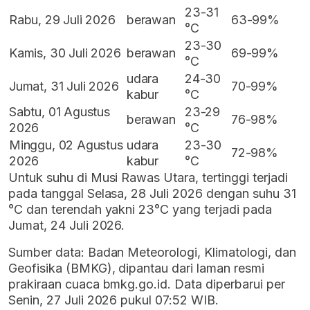
23-31
Rabu, 29 Juli 2026
berawan
63-99%
°C
23-30
Kamis, 30 Juli 2026
berawan
69-99%
°C
udara
24-30
Jumat, 31 Juli 2026
70-99%
kabur
°C
Sabtu, 01 Agustus
23-29
berawan
76-98%
2026
°C
Minggu, 02 Agustus
udara
23-30
72-98%
2026
kabur
°C
Untuk suhu di Musi Rawas Utara, tertinggi terjadi
pada tanggal Selasa, 28 Juli 2026 dengan suhu 31
°C dan terendah yakni 23°C yang terjadi pada
Jumat, 24 Juli 2026.
Sumber data: Badan Meteorologi, Klimatologi, dan
Geofisika (BMKG), dipantau dari laman resmi
prakiraan cuaca bmkg.go.id. Data diperbarui per
Senin, 27 Juli 2026 pukul 07:52 WIB.