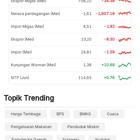
Ekspor Migas (Mei)
758,10
-34.38
Neraca perdagangan (Mei)
-1,61
-1,907.18
Impor Migas (Mei)
4,51
-1.82
Ekspor (Mei)
23,20
-8.30
Impor (Mei)
24,81
-1.59
Kunjungan Wisman (Mei)
1,38
+10.69
NTP (Jun)
114,65
+0.76
Topik Trending
Harga Tembaga
BPS
BMKG
Cuaca
Pengeluaran Makanan
Penduduk Miskin
Transfer Ke Daerah
Sulawesi
Youtube