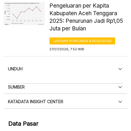
Pengeluaran per Kapita
Kabupaten Aceh Tenggara
2025: Penurunan Jadi Rp1,05
Juta per Bulan
LAYANAN KONSUMEN & KESEHATAN
27/07/2026, 7:52 WIB
UNDUH
PDF
PNG
SUMBER
Silakan
login
untuk mengakses informasi ini
.
Belum
XLS
EMBED
KATADATA INSIGHT CENTER
punya akun?
Silakan
Daftar sekarang
,
GRATIS!
Hubungi sekarang »
Data Pasar