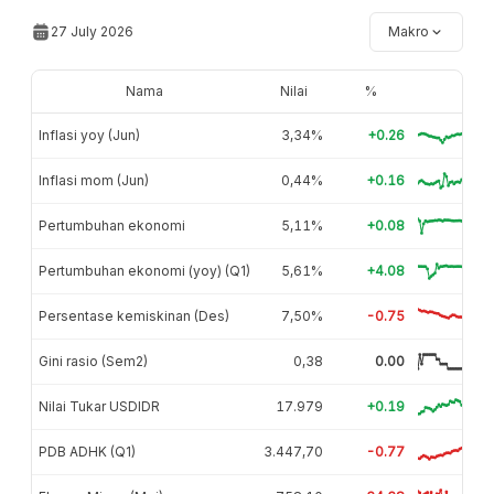
27 July 2026
Makro
Nama
Nilai
%
Inflasi yoy (Jun)
3,34%
+0.26
Inflasi mom (Jun)
0,44%
+0.16
Pertumbuhan ekonomi
5,11%
+0.08
Pertumbuhan ekonomi (yoy) (Q1)
5,61%
+4.08
Persentase kemiskinan (Des)
7,50%
-0.75
Gini rasio (Sem2)
0,38
0.00
Nilai Tukar USDIDR
17.979
+0.19
PDB ADHK (Q1)
3.447,70
-0.77