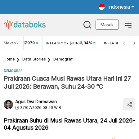
Indonesia
Masuk
Makro
17.979
3,34%
UKAR USD/IDR
INFLASI YOY (JUN)
INFLASI MOM (JUN
Home
Data Stories
Demografi
DEMOGRAFI
Prakiraan Cuaca Musi Rawas Utara Hari Ini 27
Juli 2026: Berawan, Suhu 24-30 °C
Agus Dwi Darmawan
27/07/2026 08:26 WIB
Prakiraan Suhu di Musi Rawas Utara, 24 Juli 2026-
04 Agustus 2026