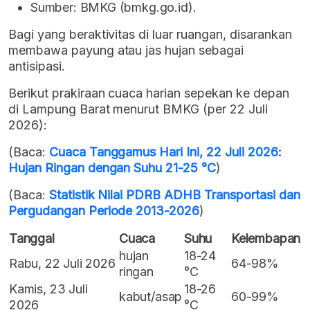
Sumber: BMKG (bmkg.go.id).
Bagi yang beraktivitas di luar ruangan, disarankan
membawa payung atau jas hujan sebagai
antisipasi.
Berikut prakiraan cuaca harian sepekan ke depan
di Lampung Barat menurut BMKG (per 22 Juli
2026):
(Baca:
Cuaca Tanggamus Hari Ini, 22 Juli 2026:
Hujan Ringan dengan Suhu 21-25 °C
)
(Baca:
Statistik Nilai PDRB ADHB Transportasi dan
Pergudangan Periode 2013-2026
)
Tanggal
Cuaca
Suhu
Kelembapan
hujan
18-24
Rabu, 22 Juli 2026
64-98%
ringan
°C
Kamis, 23 Juli
18-26
kabut/asap
60-99%
2026
°C