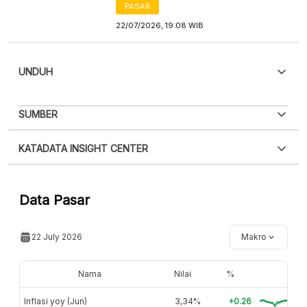
PASAR
22/07/2026, 19:08 WIB
UNDUH
PDF
PNG
SUMBER
Silakan
login
untuk mengakses informasi ini
.
Belum
XLS
EMBED
KATADATA INSIGHT CENTER
punya akun?
Silakan
Daftar sekarang
,
GRATIS!
Hubungi sekarang »
Data Pasar
22 July 2026
Makro
Nama
Nilai
%
Inflasi yoy (Jun)
3,34%
+0.26