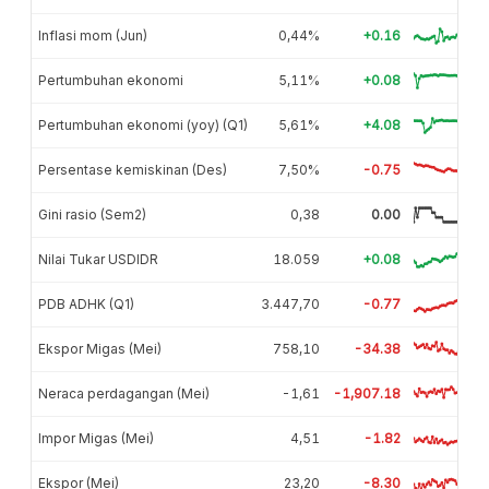
Inflasi mom (Jun)
0,44%
+0.16
Pertumbuhan ekonomi
5,11%
+0.08
Pertumbuhan ekonomi (yoy) (Q1)
5,61%
+4.08
Persentase kemiskinan (Des)
7,50%
-0.75
Gini rasio (Sem2)
0,38
0.00
Nilai Tukar USDIDR
18.059
+0.08
PDB ADHK (Q1)
3.447,70
-0.77
Ekspor Migas (Mei)
758,10
-34.38
Neraca perdagangan (Mei)
-1,61
-1,907.18
Impor Migas (Mei)
4,51
-1.82
Ekspor (Mei)
23,20
-8.30