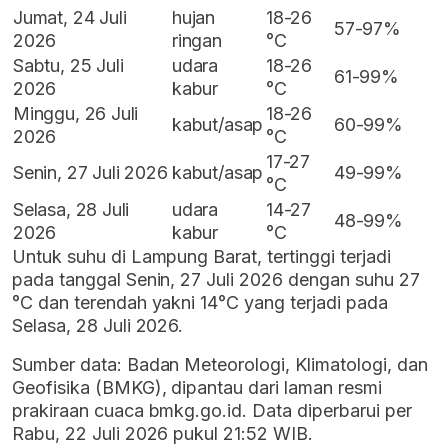
Jumat, 24 Juli
hujan
18-26
57-97%
2026
ringan
°C
Sabtu, 25 Juli
udara
18-26
61-99%
2026
kabur
°C
Minggu, 26 Juli
18-26
kabut/asap
60-99%
2026
°C
17-27
Senin, 27 Juli 2026
kabut/asap
49-99%
°C
Selasa, 28 Juli
udara
14-27
48-99%
2026
kabur
°C
Untuk suhu di Lampung Barat, tertinggi terjadi
pada tanggal Senin, 27 Juli 2026 dengan suhu 27
°C dan terendah yakni 14°C yang terjadi pada
Selasa, 28 Juli 2026.
Sumber data: Badan Meteorologi, Klimatologi, dan
Geofisika (BMKG), dipantau dari laman resmi
prakiraan cuaca bmkg.go.id. Data diperbarui per
Rabu, 22 Juli 2026 pukul 21:52 WIB.