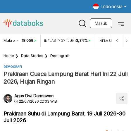
Indonesia
Masuk
Makro
18.059
3,34%
UKAR USD/IDR
INFLASI YOY (JUN)
INFLASI MOM (JUN
Home
Data Stories
Demografi
DEMOGRAFI
Prakiraan Cuaca Lampung Barat Hari Ini 22 Juli
2026, Hujan Ringan
Agus Dwi Darmawan
22/07/2026 22:33 WIB
Prakiraan Suhu di Lampung Barat, 19 Juli 2026-30
Juli 2026