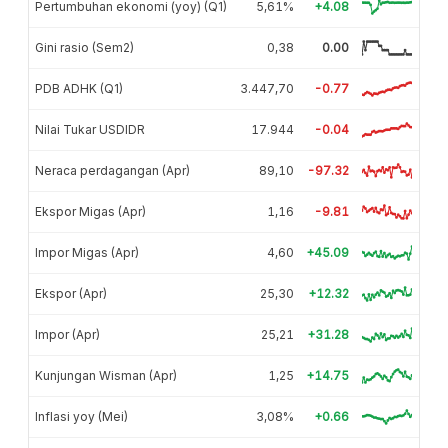
Pertumbuhan ekonomi (yoy) (Q1)
5,61%
+4.08
Gini rasio (Sem2)
0,38
0.00
PDB ADHK (Q1)
3.447,70
-0.77
Nilai Tukar USDIDR
17.944
-0.04
Neraca perdagangan (Apr)
89,10
-97.32
Ekspor Migas (Apr)
1,16
-9.81
Impor Migas (Apr)
4,60
+45.09
Ekspor (Apr)
25,30
+12.32
Impor (Apr)
25,21
+31.28
Kunjungan Wisman (Apr)
1,25
+14.75
Inflasi yoy (Mei)
3,08%
+0.66