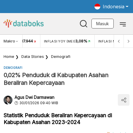
Indonesia
Masuk
Makro
17.944
3,08%
UKAR USD/IDR
INFLASI YOY (MEI)
INFLASI MOM (MEI)
Home
Data Stories
Demografi
DEMOGRAFI
0,02% Penduduk di Kabupaten Asahan
Beraliran Kepercayaan
Agus Dwi Darmawan
30/01/2026 09:40 WIB
Statistik Penduduk Beraliran Kepercayaan di
Kabupaten Asahan 2023-2024