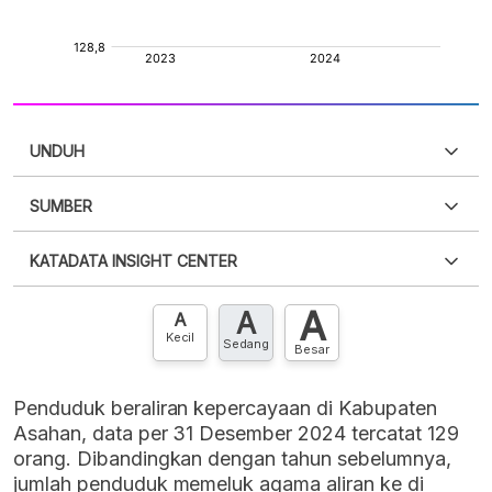
UNDUH
SUMBER
PDF
PNG
Silakan
login
untuk mengakses informasi ini
.
Belum
KATADATA INSIGHT CENTER
punya akun?
Silakan
Daftar sekarang
,
GRATIS!
XLS
EMBED
A
A
Hubungi sekarang »
A
Kecil
Sedang
Besar
Penduduk beraliran kepercayaan di Kabupaten
Asahan, data per 31 Desember 2024 tercatat 129
orang. Dibandingkan dengan tahun sebelumnya,
jumlah penduduk memeluk agama aliran ke di