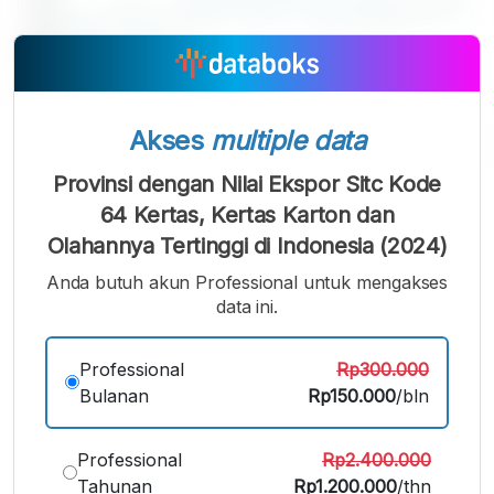
Akses
multiple data
Provinsi dengan Nilai Ekspor Sitc Kode
A
A
A
64 Kertas, Kertas Karton dan
Font
Font
Font
Olahannya Tertinggi di Indonesia (2024)
Kecil
Sedang
Besar
Anda butuh akun Professional untuk mengakses
data ini.
Professional
Rp300.000
Bulanan
Rp150.000
/bln
Professional
Rp2.400.000
Tahunan
Rp1.200.000
/thn