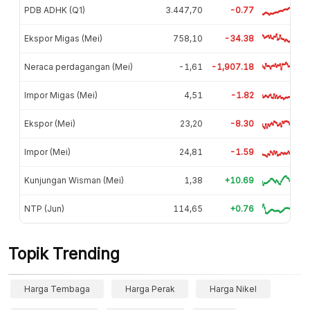
PDB ADHK (Q1)
3.447,70
-0.77
Ekspor Migas (Mei)
758,10
-34.38
Neraca perdagangan (Mei)
-1,61
-1,907.18
Impor Migas (Mei)
4,51
-1.82
Ekspor (Mei)
23,20
-8.30
Impor (Mei)
24,81
-1.59
Kunjungan Wisman (Mei)
1,38
+10.69
NTP (Jun)
114,65
+0.76
Topik Trending
Harga Tembaga
Harga Perak
Harga Nikel