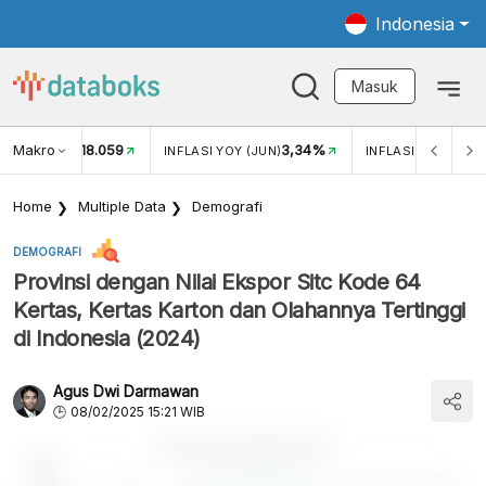
Indonesia
Masuk
Makro
18.059
3,34%
UKAR USD/IDR
INFLASI YOY (JUN)
INFLASI MOM (JUN
Home
Multiple Data
Demografi
DEMOGRAFI
Provinsi dengan Nilai Ekspor Sitc Kode 64
Kertas, Kertas Karton dan Olahannya Tertinggi
di Indonesia (2024)
Agus Dwi Darmawan
08/02/2025 15:21 WIB