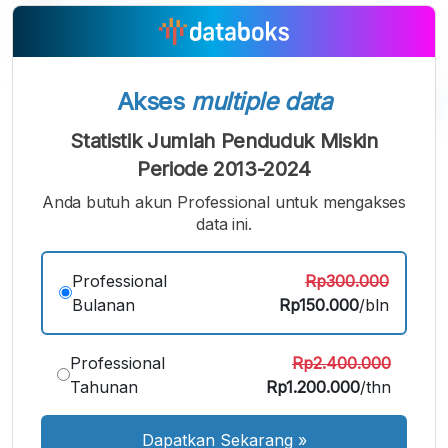
Akses
multiple data
Statistik Jumlah Penduduk Miskin
A
A
A
Font
Font
Font
Periode 2013-2024
Kecil
Anda butuh akun Professional untuk mengakses
Sedang
Besar
data ini.
Professional
Rp300.000
Bulanan
Rp150.000
/bln
Professional
Rp2.400.000
Tahunan
Rp1.200.000
/thn
Dapatkan Sekarang
»