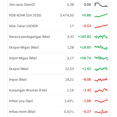
Gini rasio (Sem2)
0,38
0.00
PDB ADHK (Q4 2025)
3.474,50
+0.86
Nilai Tukar USDIDR
17
-0.03
Neraca perdagangan (Mar)
3,32
+160.82
Ekspor Migas (Mar)
1,28
+18.60
Impor Migas (Mar)
3,17
+58.74
Ekspor (Mar)
22,53
+1.62
Impor (Mar)
19,21
-8.08
Kunjungan Wisman (Feb)
1,16
-2.42
Inflasi yoy (Apr)
2,42%
-1.06
Inflasi mom (Mar)
0,41%
-0.27