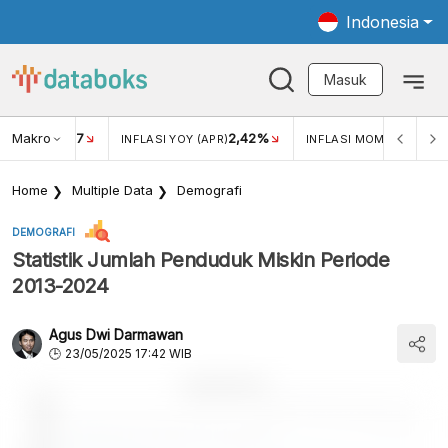
Indonesia
Masuk
Makro
17
2,42%
0,4
KAR USD/IDR
INFLASI YOY (APR)
INFLASI MOM (MAR)
Home
Multiple Data
Demografi
DEMOGRAFI
Statistik Jumlah Penduduk Miskin Periode
2013-2024
Agus Dwi Darmawan
23/05/2025 17:42 WIB