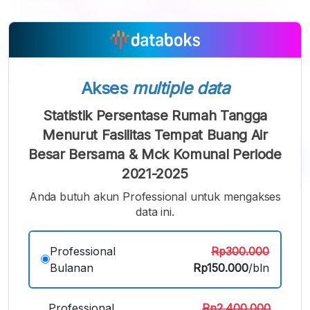
Akses
multiple data
Statistik Persentase Rumah Tangga
Menurut Fasilitas Tempat Buang Air
Besar Bersama & Mck Komunal Periode
2021-2025
A
A
A
Anda butuh akun Professional untuk mengakses
Font
Font
Font
data ini.
Kecil
Sedang
Besar
Professional
Rp300.000
Bulanan
Rp150.000
/bln
Professional
Rp2.400.000