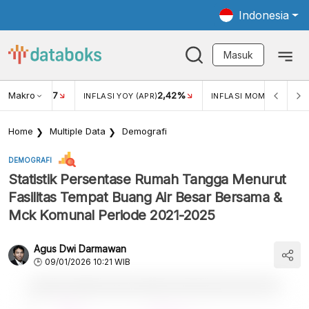
Indonesia
Masuk
Makro
17
2,42%
0,1
KAR USD/IDR
INFLASI YOY (APR)
INFLASI MOM (APR)
Home
Multiple Data
Demografi
DEMOGRAFI
Statistik Persentase Rumah Tangga Menurut
Fasilitas Tempat Buang Air Besar Bersama &
Mck Komunal Periode 2021-2025
Agus Dwi Darmawan
09/01/2026 10:21 WIB