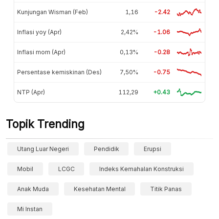
Kunjungan Wisman (Feb)
1,16
-2.42
Inflasi yoy (Apr)
2,42%
-1.06
Inflasi mom (Apr)
0,13%
-0.28
Persentase kemiskinan (Des)
7,50%
-0.75
NTP (Apr)
112,29
+0.43
Topik Trending
Utang Luar Negeri
Pendidik
Erupsi
Mobil
LCGC
Indeks Kemahalan Konstruksi
Anak Muda
Kesehatan Mental
Titik Panas
Mi Instan