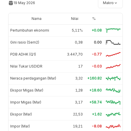
19 May 2026
Makro
Nama
Nilai
%
Pertumbuhan ekonomi
5,11%
+0.08
Gini rasio (Sem2)
0,38
0.00
PDB ADHK (Q1)
3.447,70
-0.77
Nilai Tukar USDIDR
17
-0.03
Neraca perdagangan (Mar)
3,32
+160.82
Ekspor Migas (Mar)
1,28
+18.60
Impor Migas (Mar)
3,17
+58.74
Ekspor (Mar)
22,53
+1.62
Impor (Mar)
19,21
-8.08