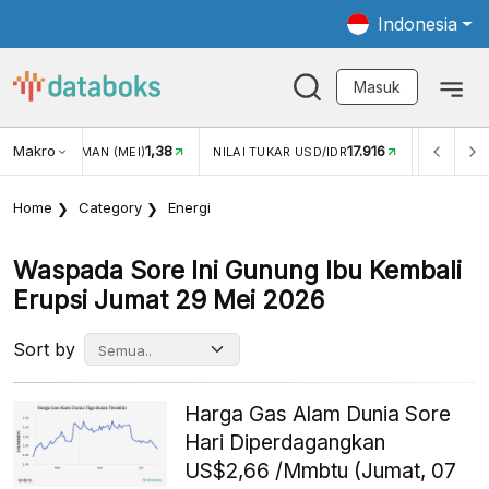
Indonesia
Masuk
Makro
1,38
17.916
JUNGAN WISMAN (MEI)
NILAI TUKAR USD/IDR
INFLASI Y
Home
Category
Energi
Waspada Sore Ini Gunung Ibu Kembali
Erupsi Jumat 29 Mei 2026
Sort by
Harga Gas Alam Dunia Sore
Hari Diperdagangkan
US$2,66 /Mmbtu (Jumat, 07