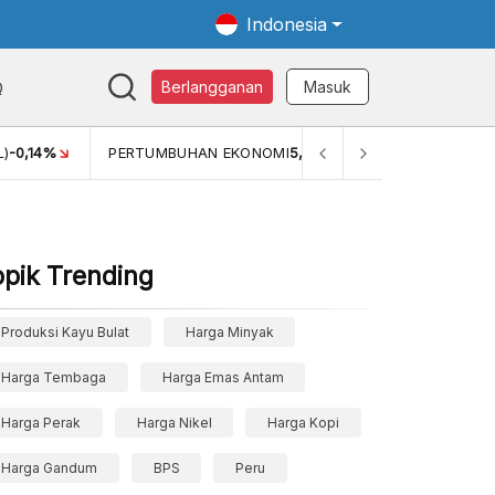
Indonesia
Q
Berlangganan
Masuk
MI
5,11%
PERTUMBUHAN EKONOMI (YOY) (Q1)
5,61%
PDB 
opik Trending
Produksi Kayu Bulat
Harga Minyak
Harga Tembaga
Harga Emas Antam
Harga Perak
Harga Nikel
Harga Kopi
Harga Gandum
BPS
Peru