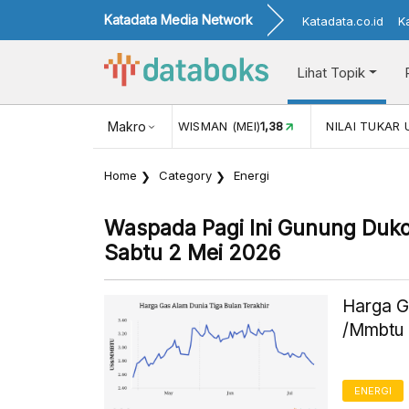
Katadata Media Network
Katadata.co.id
K
Lihat Topik
(MEI)
1,38
NILAI TUKAR USD/IDR
Makro
17.911
INFLASI YOY (JUL)
Home
Category
Energi
Waspada Pagi Ini Gunung Duko
Sabtu 2 Mei 2026
Harga G
/Mmbtu 
ENERGI