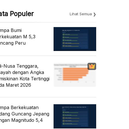
ata Populer
Lihat Semua
mpa Bumi
rkekuatan M 5,3
ncang Peru
li-Nusa Tenggara,
layah dengan Angka
miskinan Kota Tertinggi
da Maret 2026
mpa Berkekuatan
dang Guncang Jepang
ngan Magnitudo 5,4