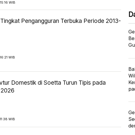
15:16 WIB
D
ik Tingkat Pengangguran Terbuka Periode 2013-
Ge
Be
Gu
16:21 WIB
Ba
Wi
tur Domestik di Soetta Turun Tipis pada
Ke
pa
 2026
Ge
Se
11:38 WIB
de