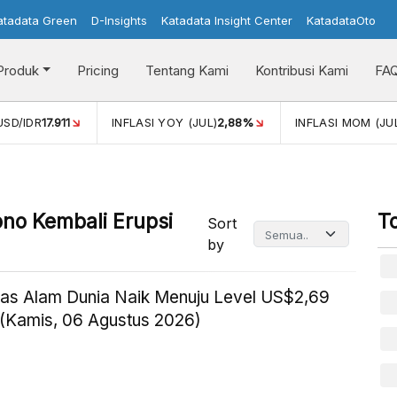
atadata Green
D-Insights
Katadata Insight Center
KatadataOto
Produk
Pricing
Tentang Kami
Kontribusi Kami
FA
2,88%
INFLASI MOM (JUL)
-0,14%
PERTUMBUHAN EKONO
no Kembali Erupsi
T
Sort
by
as Alam Dunia Naik Menuju Level US$2,69
(Kamis, 06 Agustus 2026)