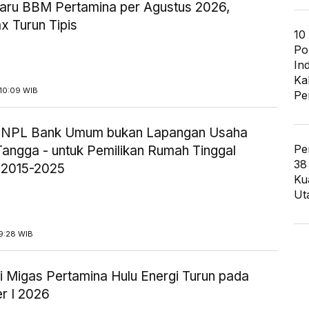
aru BBM Pertamina per Agustus 2026,
x Turun Tipis
10
Po
In
Ka
10:09 WIB
Pe
ik NPL Bank Umum bukan Lapangan Usaha
Pe
angga - untuk Pemilikan Rumah Tinggal
38
 2015-2025
Ku
Ut
9:28 WIB
i Migas Pertamina Hulu Energi Turun pada
r I 2026