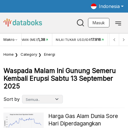
Indonesia
Masuk
Makro
1,38
17.916
JUNGAN WISMAN (MEI)
NILAI TUKAR USD/IDR
INFLASI Y
Home
Category
Energi
Waspada Malam Ini Gunung Semeru
Kembali Erupsi Sabtu 13 September
2025
Sort by
Harga Gas Alam Dunia Sore
Hari Diperdagangkan