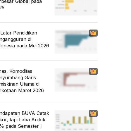
rbesar Global pada
25
i Latar Pendidikan
ngangguran di
donesia pada Mei 2026
ras, Komoditas
nyumbang Garis
miskinan Utama di
rkotaan Maret 2026
ndapatan BUVA Cetak
kor, tapi Laba Anjlok
% pada Semester I