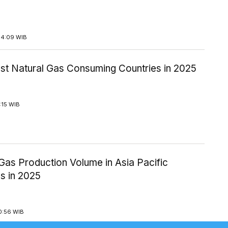
14:09 WIB
est Natural Gas Consuming Countries in 2025
1:15 WIB
Gas Production Volume in Asia Pacific
s in 2025
0:56 WIB