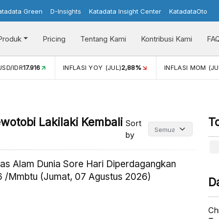
atadata Green
D-Insights
Katadata Insight Center
KatadataOto
Produk
Pricing
Tentang Kami
Kontribusi Kami
FA
Y (JUL)
2,88%
INFLASI MOM (JUL)
-0,14%
PERTUMBUHAN
otobi Lakilaki Kembali
T
Sort
by
as Alam Dunia Sore Hari Diperdagangkan
 /Mmbtu (Jumat, 07 Agustus 2026)
D
Ch