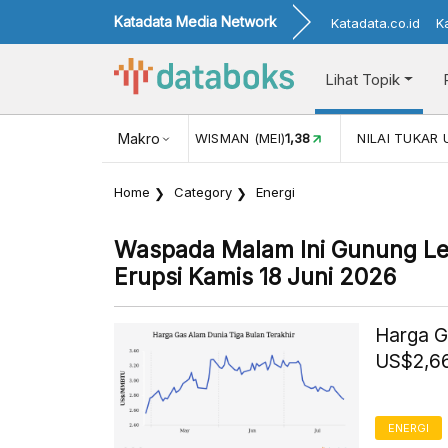
Katadata Media Network
Katadata.co.id
K
Lihat Topik
ISMAN (MEI)
1,38
Makro
NILAI TUKAR USD/IDR
17.916
INFLASI YO
Home
Category
Energi
Waspada Malam Ini Gunung Lew
Erupsi Kamis 18 Juni 2026
Harga G
US$2,66
ENERGI