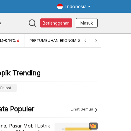
Indonesia
Q
Berlangganan
Masuk
 EKONOMI
5,11%
PERTUMBUHAN EKONOMI (YOY) (Q1)
5,61%
opik Trending
Erupsi
ata Populer
Lihat Semua
ina, Pasar Mobil Listrik