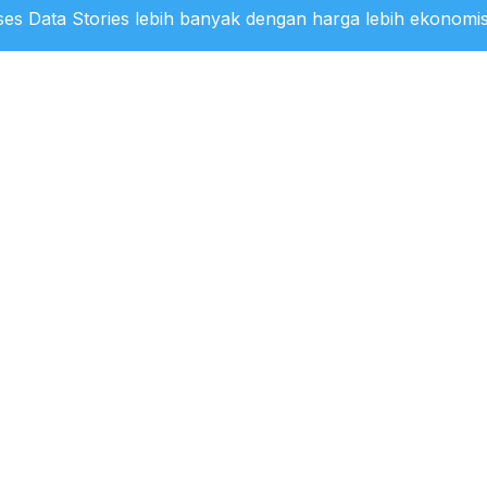
es Data Stories lebih banyak dengan harga lebih ekonomis
st Natural Gas Producing Countries in 2025
0:37 WIB
tation of B50 in Indonesia Increased
 for CPO
18:50 WIB
o of CPO Allocation Changes in the
ntation of B40 and B50 in Indonesia 2026