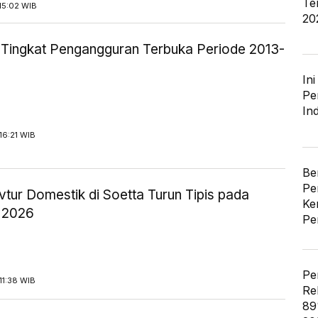
Te
15:02 WIB
20
ik Tingkat Pengangguran Terbuka Periode 2013-
In
Pe
In
16:21 WIB
Be
Pe
tur Domestik di Soetta Turun Tipis pada
Ke
 2026
Pe
Pe
11:38 WIB
Re
89