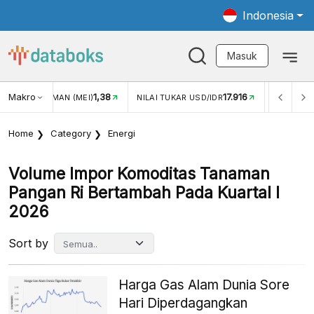
Indonesia
Masuk
Makro
17.916
2,88%
NILAI TUKAR USD/IDR
INFLASI YOY (JUL)
INFLASI 
Home
Category
Energi
Volume Impor Komoditas Tanaman
Pangan Ri Bertambah Pada Kuartal I
2026
Sort by
Harga Gas Alam Dunia Sore
Hari Diperdagangkan