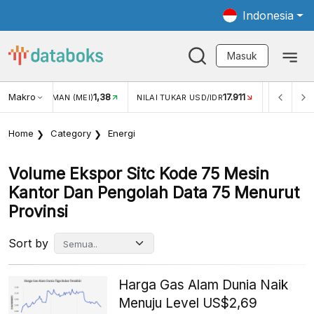
Indonesia
Masuk
Makro
1,38
17.911
JUNGAN WISMAN (MEI)
NILAI TUKAR USD/IDR
INFLASI YO
Home
Category
Energi
Volume Ekspor Sitc Kode 75 Mesin
Kantor Dan Pengolah Data 75 Menurut
Provinsi
Sort by
Harga Gas Alam Dunia Naik
Menuju Level US$2,69