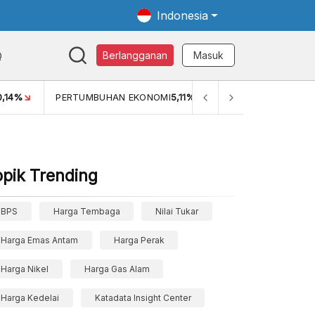
Indonesia
Q
Berlangganan
Masuk
4%
PERTUMBUHAN EKONOMI
5,11%
PERTUMBUHAN EKONOM
opik Trending
BPS
Harga Tembaga
Nilai Tukar
Harga Emas Antam
Harga Perak
Harga Nikel
Harga Gas Alam
Harga Kedelai
Katadata Insight Center