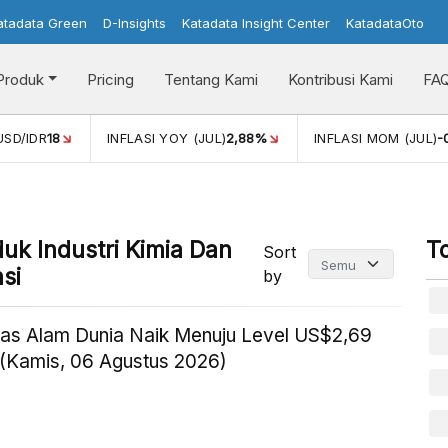
atadata Green
D-Insights
Katadata Insight Center
KatadataOto
Produk
Pricing
Tentang Kami
Kontribusi Kami
FA
D/IDR
18
INFLASI YOY (JUL)
2,88%
INFLASI MOM (JUL)
-0,1
uk Industri Kimia Dan
T
Sort
si
by
as Alam Dunia Naik Menuju Level US$2,69
(Kamis, 06 Agustus 2026)