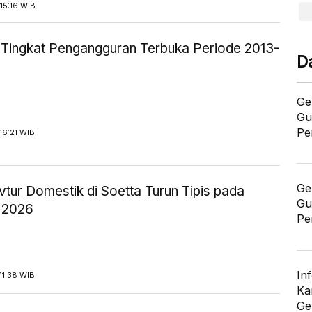
15:16 WIB
ik Tingkat Pengangguran Terbuka Periode 2013-
D
Ge
Gu
Pe
16:21 WIB
Ge
tur Domestik di Soetta Turun Tipis pada
Gu
 2026
Pe
In
11:38 WIB
Ka
Ge