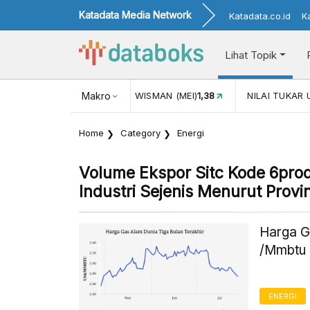
Katadata Media Network
Katadata.co.id
K
Lihat Topik
L)
116,16
KUNJUNGAN WISMAN (MEI)
Makro
1,38
NILAI TUKAR US
Home
Category
Energi
Volume Ekspor Sitc Kode 6prod
Industri Sejenis Menurut Provin
Harga G
/Mmbtu 
ENERGI