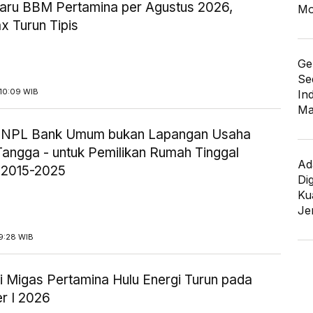
aru BBM Pertamina per Agustus 2026,
Mo
x Turun Tipis
Ge
Se
10:09 WIB
In
Ma
ik NPL Bank Umum bukan Lapangan Usaha
angga - untuk Pemilikan Rumah Tinggal
Ad
 2015-2025
Di
Kua
Je
9:28 WIB
i Migas Pertamina Hulu Energi Turun pada
r I 2026