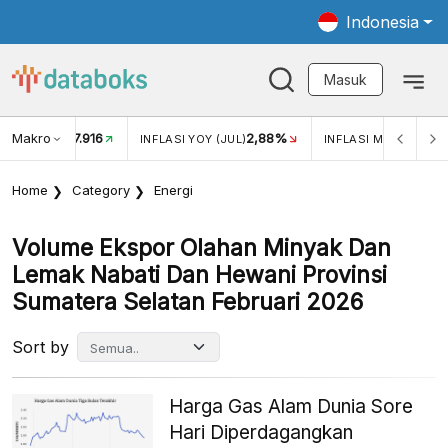
Indonesia
Masuk
Makro
17.916
2,88%
-
KAR USD/IDR
INFLASI YOY (JUL)
INFLASI MOM (JUL)
Home
Category
Energi
Volume Ekspor Olahan Minyak Dan
Lemak Nabati Dan Hewani Provinsi
Sumatera Selatan Februari 2026
Sort by
Harga Gas Alam Dunia Sore
Hari Diperdagangkan