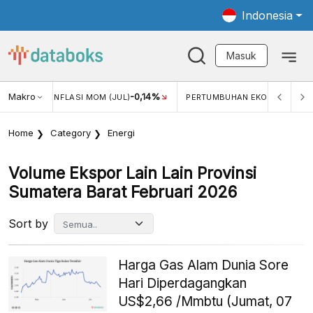
Indonesia
Masuk
2,88%
Makro
-0,14%
5,11%
INFLASI MOM (JUL)
PERTUMBUHAN EKONOMI
Home
Category
Energi
Volume Ekspor Lain Lain Provinsi
Sumatera Barat Februari 2026
Sort by
Harga Gas Alam Dunia Sore
Hari Diperdagangkan
US$2,66 /Mmbtu (Jumat, 07