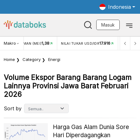
Indonesia
Masuk
1,38
Makro
17.916
2,88%
)
NILAI TUKAR USD/IDR
INFLASI YOY (JUL)
Home
Category
Energi
Volume Ekspor Barang Barang Logam
Lainnya Provinsi Jawa Barat Februari
2026
Sort by
Harga Gas Alam Dunia Sore
Hari Diperdagangkan