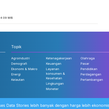
14:09 WIB
Topik
Agroindustri
Ketenagakerjaan
Olahraga
Demografi
Keuangan
Pasar
Ekonomi & Makro
Layanan
Pendidikan
konsumen &
Energi
Perdagangan
Kesehatan
Kelautan
Pertambangan
Lingkungan
Moneter
es Data Stories lebih banyak dengan harga lebih ekonomis
 Kami
©2022 Katadata. Hak cipta dili