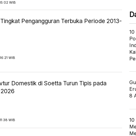
15:02 WIB
D
ik Tingkat Pengangguran Terbuka Periode 2013-
10
Po
In
Ka
16:21 WIB
Pe
Gu
tur Domestik di Soetta Turun Tipis pada
Er
 2026
8 
10
11:38 WIB
Me
Me