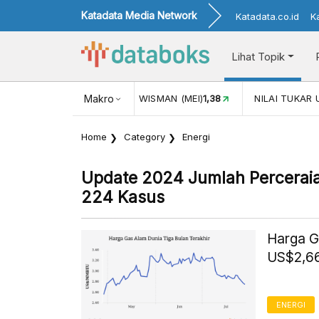
Katadata Media Network
Katadata.co.id
K
Lihat Topik
JUL)
116,16
KUNJUNGAN WISMAN (MEI)
Makro
1,38
NILAI TUKAR 
Home
Category
Energi
Update 2024 Jumlah Percerai
224 Kasus
Harga G
US$2,66
ENERGI