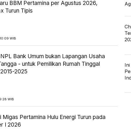
aru BBM Pertamina per Agustus 2026,
Ag
x Turun Tipis
Ch
Te
10:09 WIB
20
ik NPL Bank Umum bukan Lapangan Usaha
angga - untuk Pemilikan Rumah Tinggal
In
 2015-2025
Pe
In
9:28 WIB
i Migas Pertamina Hulu Energi Turun pada
r I 2026