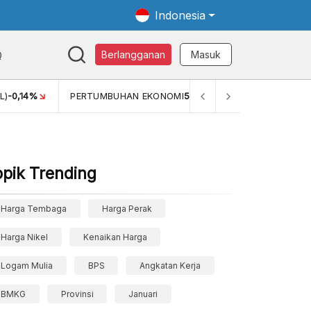
Indonesia
Q
Berlangganan
Masuk
L)
-0,14%
PERTUMBUHAN EKONOMI
5,11%
PERTUMBUHAN 
opik Trending
Harga Tembaga
Harga Perak
Harga Nikel
Kenaikan Harga
Logam Mulia
BPS
Angkatan Kerja
BMKG
Provinsi
Januari