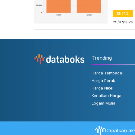
ENERGI
29/07/2026 
Trending
Harga Tembaga
Harga Perak
Harga Nikel
Kenaikan Harga
Logam Mulia
Dapatkan aks
Tentang Databoks
Aturan Pengguna
FAQ
Hubungi