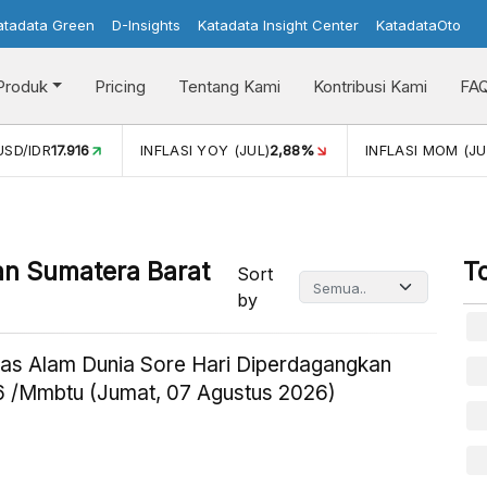
atadata Green
D-Insights
Katadata Insight Center
KatadataOto
Produk
Pricing
Tentang Kami
Kontribusi Kami
FA
USD/IDR
17.916
INFLASI YOY (JUL)
2,88%
INFLASI MOM (JU
an Sumatera Barat
T
Sort
by
as Alam Dunia Sore Hari Diperdagangkan
 /Mmbtu (Jumat, 07 Agustus 2026)