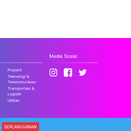
Media Sosial
Properti
Teknologi &
Telekomunikasi
Transportasi &
Logistik
Utilitas
.
BERLANGGANAN
ndungi Undang-undang.
Kebijakan Privasi
Disclaimer