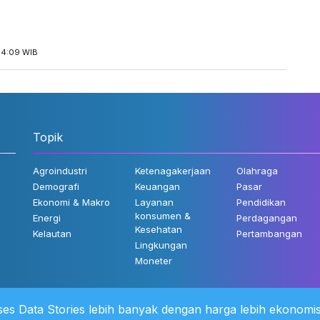
14:09 WIB
Topik
Agroindustri
Ketenagakerjaan
Olahraga
Demografi
Keuangan
Pasar
Ekonomi & Makro
Layanan
Pendidikan
konsumen &
Energi
Perdagangan
Kesehatan
Kelautan
Pertambangan
Lingkungan
Moneter
es Data Stories lebih banyak dengan harga lebih ekonomis
 Kami
©2022 Katadata. Hak cipta dili