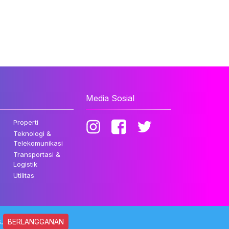
Media Sosial
Properti
Teknologi &
Telekomunikasi
Transportasi &
Logistik
Utilitas
.
BERLANGGANAN
ndungi Undang-undang.
Kebijakan Privasi
Disclaimer