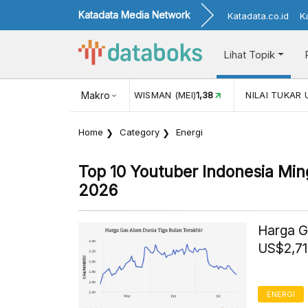
Katadata Media Network
Katadata.co.id
K
Lihat Topik
JUL)
116,16
KUNJUNGAN WISMAN (MEI)
Makro
1,38
NILAI TUKAR 
Home
Category
Energi
Top 10 Youtuber Indonesia Mi
2026
Harga G
US$2,71
ENERGI