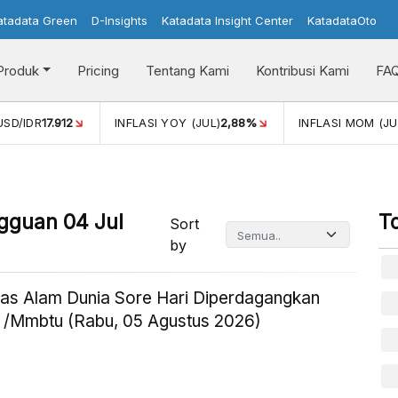
atadata Green
D-Insights
Katadata Insight Center
KatadataOto
Produk
Pricing
Tentang Kami
Kontribusi Kami
FA
USD/IDR
17.912
INFLASI YOY (JUL)
2,88%
INFLASI MOM (JU
ngguan 04 Jul
T
Sort
by
as Alam Dunia Sore Hari Diperdagangkan
 /Mmbtu (Rabu, 05 Agustus 2026)