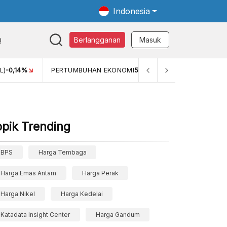
Indonesia
Q
Berlangganan
Masuk
L)
-0,14%
PERTUMBUHAN EKONOMI
5,11%
PERTUMBUHAN 
opik Trending
BPS
Harga Tembaga
Harga Emas Antam
Harga Perak
Harga Nikel
Harga Kedelai
Katadata Insight Center
Harga Gandum