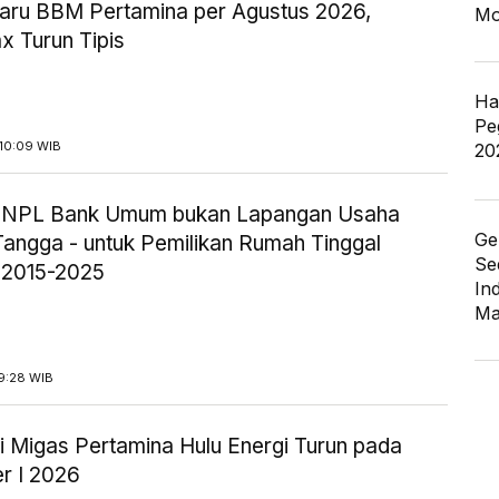
aru BBM Pertamina per Agustus 2026,
Mo
x Turun Tipis
Ha
Pe
10:09 WIB
20
ik NPL Bank Umum bukan Lapangan Usaha
Ge
angga - untuk Pemilikan Rumah Tinggal
Se
 2015-2025
In
Ma
9:28 WIB
i Migas Pertamina Hulu Energi Turun pada
r I 2026