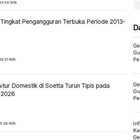
14:59 WIB
ik Tingkat Pengangguran Terbuka Periode 2013-
D
Ge
Gu
Pe
16:21 WIB
Ge
tur Domestik di Soetta Turun Tipis pada
Gu
 2026
Pe
In
11:38 WIB
Ka
Ge