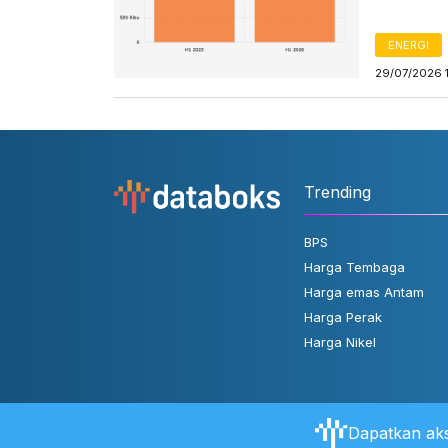
ENERGI
29/07/2026 
Trending
BPS
Harga Tembaga
Harga emas Antam
Harga Perak
Harga Nikel
Dapatkan aks
Tentang Databoks
Aturan Pengguna
FAQ
Hubungi