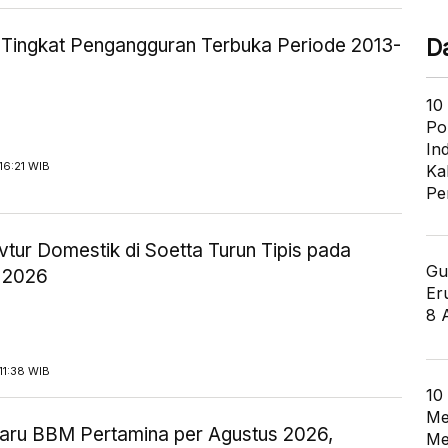
ik Tingkat Pengangguran Terbuka Periode 2013-
D
10
Po
In
16:21 WIB
Ka
Pe
tur Domestik di Soetta Turun Tipis pada
Gu
 2026
Er
8 
11:38 WIB
10
Me
aru BBM Pertamina per Agustus 2026,
Me