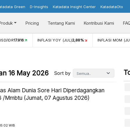
atadata Green
D-Insights
Katadata Insight Center
KatadataOto
Produk
Pricing
Tentang Kami
Kontribusi Kami
FA
2,88%
INFLASI MOM (JUL)
-0,14%
PERTUMBUHAN EKONO
T
an 16 May 2026
Sort by
as Alam Dunia Sore Hari Diperdagangkan
 /Mmbtu (Jumat, 07 Agustus 2026)
15:02 WIB