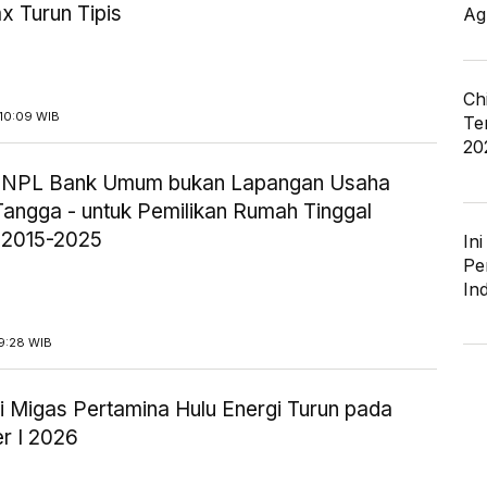
x Turun Tipis
Ag
Ch
10:09 WIB
Te
20
ik NPL Bank Umum bukan Lapangan Usaha
angga - untuk Pemilikan Rumah Tinggal
 2015-2025
In
Pe
In
9:28 WIB
i Migas Pertamina Hulu Energi Turun pada
r I 2026