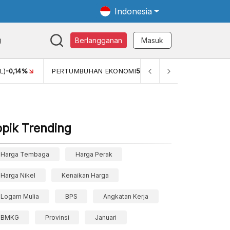
Indonesia
Q
Berlangganan
Masuk
MI
5,11%
PERTUMBUHAN EKONOMI (YOY) (Q1)
5,61%
PDB 
opik Trending
Harga Tembaga
Harga Perak
Harga Nikel
Kenaikan Harga
Logam Mulia
BPS
Angkatan Kerja
BMKG
Provinsi
Januari