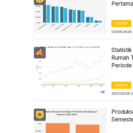
Pertama
ENERGI
03/08/2026 
Statist
Rumah T
Periode
ENERGI
31/07/2026 1
Produks
Semeste