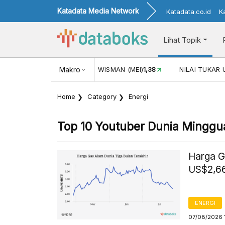
Katadata Media Network
Katadata.co.id
K
Lihat Topik
(MEI)
1,38
NILAI TUKAR USD/IDR
Makro
17.916
INFLASI YOY (JUL)
Home
Category
Energi
Top 10 Youtuber Dunia Minggu
Harga G
US$2,66
ENERGI
07/08/2026 