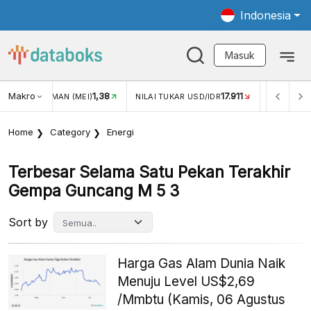
Indonesia
Masuk
Makro
17.911
2,88%
NILAI TUKAR USD/IDR
INFLASI YOY (JUL)
INFLASI 
Home
Category
Energi
Terbesar Selama Satu Pekan Terakhir
Gempa Guncang M 5 3
Sort by
Harga Gas Alam Dunia Naik
Menuju Level US$2,69
/Mmbtu (Kamis, 06 Agustus