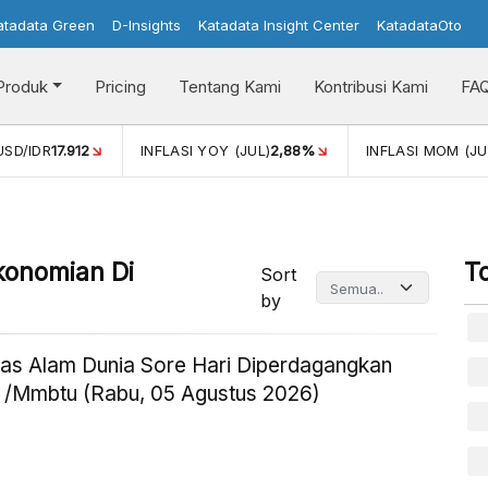
atadata Green
D-Insights
Katadata Insight Center
KatadataOto
Produk
Pricing
Tentang Kami
Kontribusi Kami
FA
USD/IDR
17.912
INFLASI YOY (JUL)
2,88%
INFLASI MOM (JU
konomian Di
T
Sort
by
as Alam Dunia Sore Hari Diperdagangkan
 /Mmbtu (Rabu, 05 Agustus 2026)