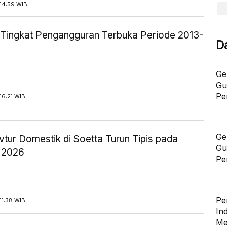
14:59 WIB
ik Tingkat Pengangguran Terbuka Periode 2013-
D
Ge
Gu
Pe
16:21 WIB
Ge
tur Domestik di Soetta Turun Tipis pada
Gu
 2026
Pe
Pe
11:38 WIB
In
Me