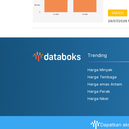
ENERGI
29/07/2026 
Trending
Harga Minyak
Harga Tembaga
Harga emas Antam
Harga Perak
Harga Nikel
Dapatkan aks
Tentang Databoks
Aturan Pengguna
FAQ
Hubungi