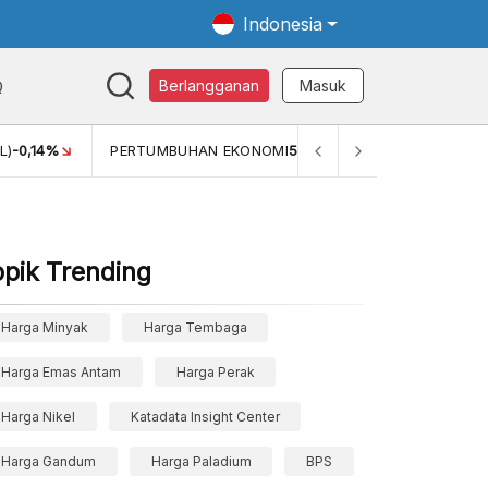
Indonesia
Q
Berlangganan
Masuk
L)
-0,14%
PERTUMBUHAN EKONOMI
5,11%
PERTUMBUHAN 
opik Trending
Harga Minyak
Harga Tembaga
Harga Emas Antam
Harga Perak
Harga Nikel
Katadata Insight Center
Harga Gandum
Harga Paladium
BPS