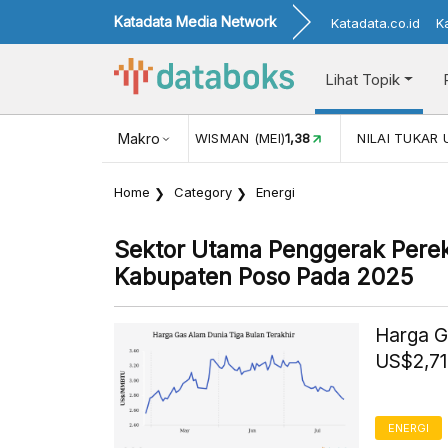
Katadata Media Network
Katadata.co.id
K
Lihat Topik
JUL)
116,16
KUNJUNGAN WISMAN (MEI)
Makro
1,38
NILAI TUKAR 
Home
Category
Energi
Sektor Utama Penggerak Pere
Kabupaten Poso Pada 2025
Harga G
US$2,71
ENERGI