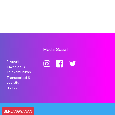
Media Sosial
Properti
Teknologi &
Telekomunikasi
Transportasi &
Logistik
Utilitas
.
BERLANGGANAN
ndungi Undang-undang.
Kebijakan Privasi
Disclaimer