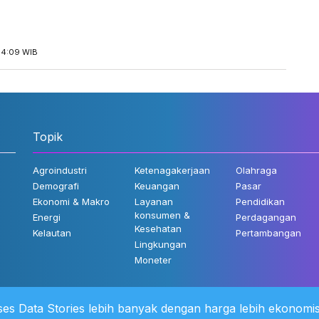
14:09 WIB
Topik
Agroindustri
Ketenagakerjaan
Olahraga
Demografi
Keuangan
Pasar
Ekonomi & Makro
Layanan
Pendidikan
konsumen &
Energi
Perdagangan
Kesehatan
Kelautan
Pertambangan
Lingkungan
Moneter
es Data Stories lebih banyak dengan harga lebih ekonomis
 Kami
©2022 Katadata. Hak cipta dili