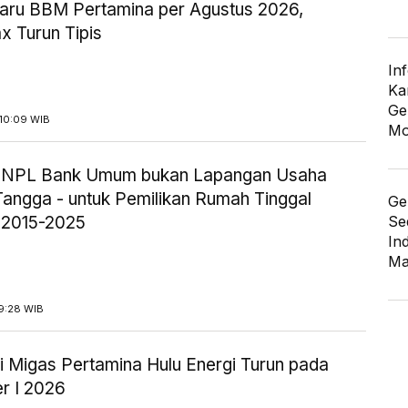
aru BBM Pertamina per Agustus 2026,
x Turun Tipis
In
Ka
Ge
10:09 WIB
Mo
ik NPL Bank Umum bukan Lapangan Usaha
angga - untuk Pemilikan Rumah Tinggal
Ge
Se
 2015-2025
In
Ma
9:28 WIB
i Migas Pertamina Hulu Energi Turun pada
r I 2026