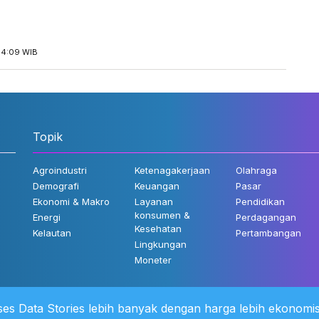
14:09 WIB
Topik
Agroindustri
Ketenagakerjaan
Olahraga
Demografi
Keuangan
Pasar
Ekonomi & Makro
Layanan
Pendidikan
konsumen &
Energi
Perdagangan
Kesehatan
Kelautan
Pertambangan
Lingkungan
Moneter
es Data Stories lebih banyak dengan harga lebih ekonomis
 Kami
©2022 Katadata. Hak cipta dili