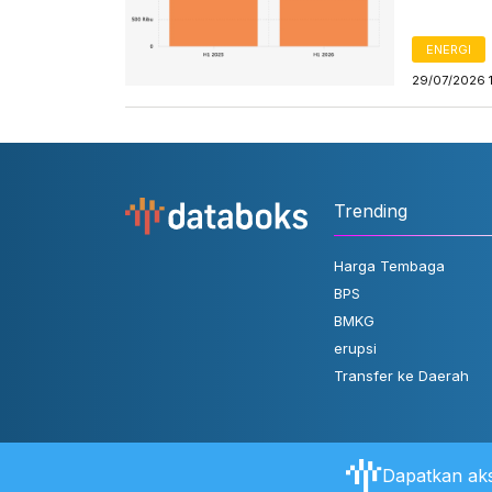
ENERGI
29/07/2026 
Trending
Harga Tembaga
BPS
BMKG
erupsi
Transfer ke Daerah
Dapatkan aks
Tentang Databoks
Aturan Pengguna
FAQ
Hubungi