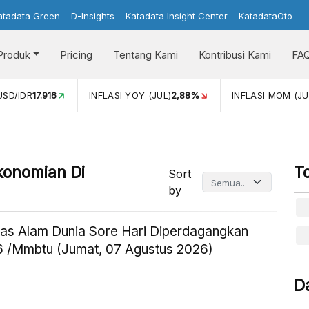
atadata Green
D-Insights
Katadata Insight Center
KatadataOto
Produk
Pricing
Tentang Kami
Kontribusi Kami
FA
2,88%
INFLASI MOM (JUL)
-0,14%
PERTUMBUHAN EKONO
konomian Di
T
Sort
by
as Alam Dunia Sore Hari Diperdagangkan
 /Mmbtu (Jumat, 07 Agustus 2026)
D