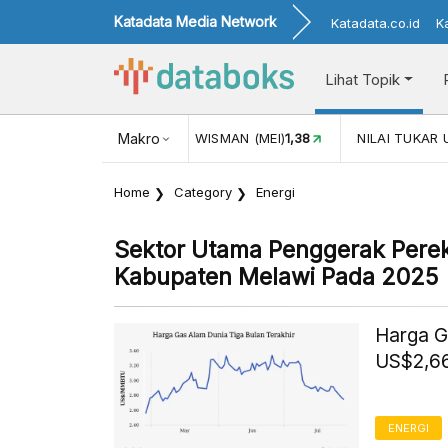
Katadata Media Network
Katadata.co.id
K
Lihat Topik
(MEI)
1,38
NILAI TUKAR USD/IDR
Makro
17.916
INFLASI YOY (JUL)
Home
Category
Energi
Sektor Utama Penggerak Pere
Kabupaten Melawi Pada 2025
Harga G
US$2,66
ENERGI