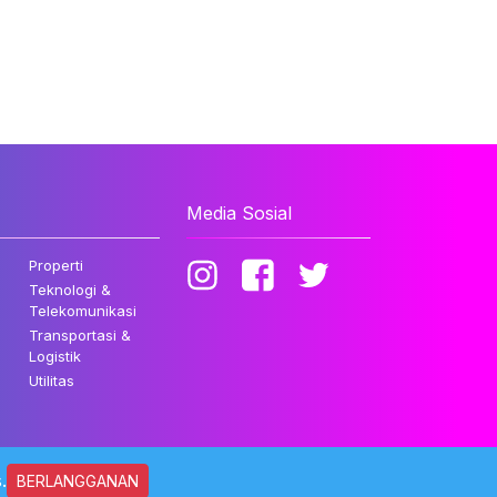
Media Sosial
Properti
Teknologi &
Telekomunikasi
Transportasi &
Logistik
Utilitas
.
BERLANGGANAN
ndungi Undang-undang.
Kebijakan Privasi
Disclaimer