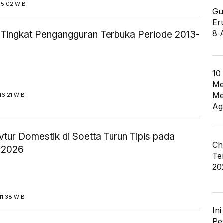
15:02 WIB
Gu
Er
8 
ik Tingkat Pengangguran Terbuka Periode 2013-
10
Me
Me
16:21 WIB
Ag
tur Domestik di Soetta Turun Tipis pada
Ch
 2026
Te
20
11:38 WIB
In
Pe