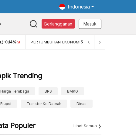
Indonesia
Q
Berlangganan
Masuk
MI
5,11%
PERTUMBUHAN EKONOMI (YOY) (Q1)
5,61%
PDB 
opik Trending
Harga Tembaga
BPS
BMKG
Erupsi
Transfer Ke Daerah
Dinas
ata Populer
Lihat Semua