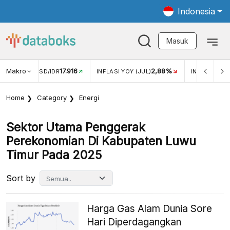
Indonesia
Masuk
Makro
17.916
2,88%
-
KAR USD/IDR
INFLASI YOY (JUL)
INFLASI MOM (JUL)
Home
Category
Energi
Sektor Utama Penggerak
Perekonomian Di Kabupaten Luwu
Timur Pada 2025
Sort by
Harga Gas Alam Dunia Sore
Hari Diperdagangkan