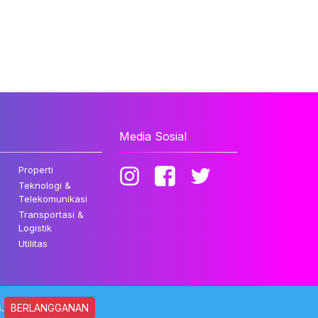
Media Sosial
Properti
Teknologi &
Telekomunikasi
Transportasi &
Logistik
Utilitas
.
BERLANGGANAN
ndungi Undang-undang.
Kebijakan Privasi
Disclaimer