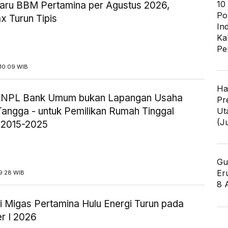
10
aru BBM Pertamina per Agustus 2026,
Po
x Turun Tipis
In
Ka
Pe
10:09 WIB
Ha
ik NPL Bank Umum bukan Lapangan Usaha
Pr
angga - untuk Pemilikan Rumah Tinggal
Ut
(J
 2015-2025
Gu
Er
9:28 WIB
8 
i Migas Pertamina Hulu Energi Turun pada
r I 2026