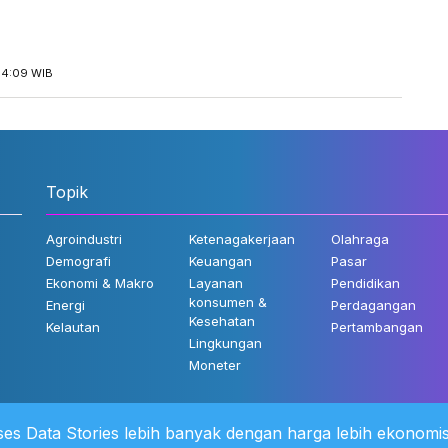
14:09 WIB
Topik
Agroindustri
Ketenagakerjaan
Olahraga
Demografi
Keuangan
Pasar
Ekonomi & Makro
Layanan
Pendidikan
konsumen &
Energi
Perdagangan
Kesehatan
Kelautan
Pertambangan
Lingkungan
Moneter
es Data Stories lebih banyak dengan harga lebih ekonomis
 Kami
©2022 Katadata. Hak cipta dili