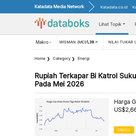
Katadata Media Network
Katadata.co.id
K
Lihat Topik
NJUNGAN WISMAN (MEI)
Makro
1,38
NILAI TUKAR USD/IDR
17.916
Home
Category
Energi
Rupiah Terkapar Bi Katrol Suk
Pada Mei 2026
Harga G
US$2,66
ENERGI