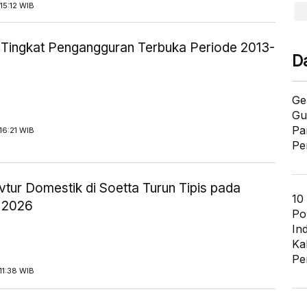
15:12 WIB
ik Tingkat Pengangguran Terbuka Periode 2013-
D
Ge
Gu
Pa
16:21 WIB
Pe
tur Domestik di Soetta Turun Tipis pada
10
 2026
Po
In
Ka
Pe
11:38 WIB