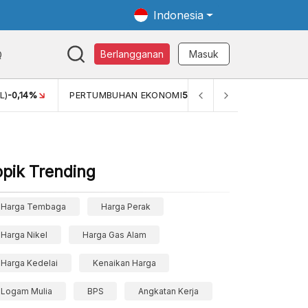
Indonesia
Q
Berlangganan
Masuk
RTUMBUHAN EKONOMI
5,11%
PERTUMBUHAN EKONOMI (YOY) (Q1
opik Trending
Harga Tembaga
Harga Perak
Harga Nikel
Harga Gas Alam
Harga Kedelai
Kenaikan Harga
Logam Mulia
BPS
Angkatan Kerja