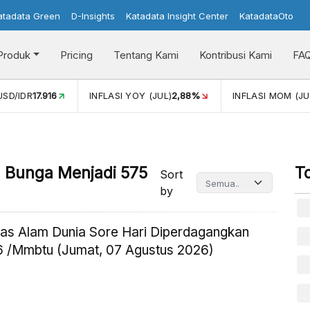
atadata Green
D-Insights
Katadata Insight Center
KatadataOto
Produk
Pricing
Tentang Kami
Kontribusi Kami
FA
INFLASI YOY (JUL)
2,88%
INFLASI MOM (JUL)
-0,14%
PE
u Bunga Menjadi 575
T
Sort
by
as Alam Dunia Sore Hari Diperdagangkan
 /Mmbtu (Jumat, 07 Agustus 2026)