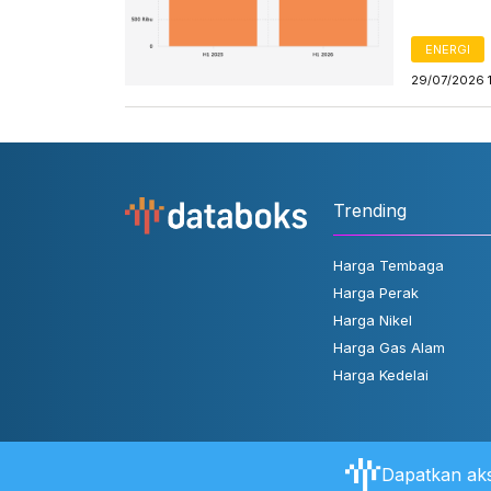
ENERGI
29/07/2026 
Trending
Harga Tembaga
Harga Perak
Harga Nikel
Harga Gas Alam
Harga Kedelai
Dapatkan aks
Tentang Databoks
Aturan Pengguna
FAQ
Hubungi