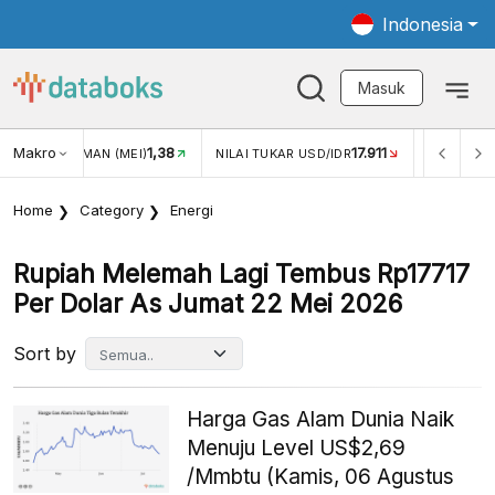
Indonesia
Masuk
Makro
1,38
17.911
JUNGAN WISMAN (MEI)
NILAI TUKAR USD/IDR
INFLASI Y
Home
Category
Energi
Rupiah Melemah Lagi Tembus Rp17717
Per Dolar As Jumat 22 Mei 2026
Sort by
Harga Gas Alam Dunia Naik
Menuju Level US$2,69
/Mmbtu (Kamis, 06 Agustus