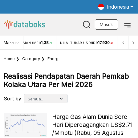
Indonesia
Masuk
Makro
17.930
2,88%
 TUKAR USD/IDR
INFLASI YOY (JUL)
INFLASI MOM (JU
Home
Category
Energi
Realisasi Pendapatan Daerah Pemkab
Kolaka Utara Per Mei 2026
Sort by
Harga Gas Alam Dunia Sore
Hari Diperdagangkan US$2,71
/Mmbtu (Rabu, 05 Agustus