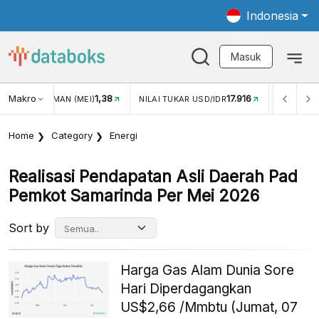
Indonesia
Masuk
Makro
1,38
17.916
JUNGAN WISMAN (MEI)
NILAI TUKAR USD/IDR
INFLASI Y
Home
Category
Energi
Realisasi Pendapatan Asli Daerah Pad
Pemkot Samarinda Per Mei 2026
Sort by
Harga Gas Alam Dunia Sore
Hari Diperdagangkan
US$2,66 /Mmbtu (Jumat, 07