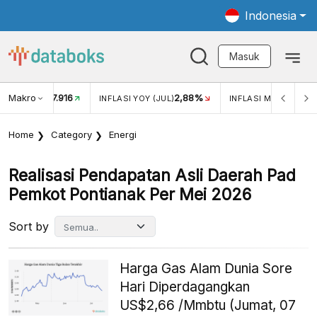
Indonesia
Masuk
Makro
17.916
2,88%
-
KAR USD/IDR
INFLASI YOY (JUL)
INFLASI MOM (JUL)
Home
Category
Energi
Realisasi Pendapatan Asli Daerah Pad
Pemkot Pontianak Per Mei 2026
Sort by
Harga Gas Alam Dunia Sore
Hari Diperdagangkan
US$2,66 /Mmbtu (Jumat, 07