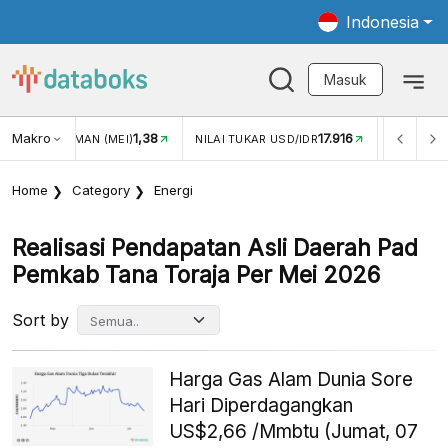
Indonesia
Masuk
Makro
1,38
17.916
JUNGAN WISMAN (MEI)
NILAI TUKAR USD/IDR
INFLASI Y
Home
Category
Energi
Realisasi Pendapatan Asli Daerah Pad
Pemkab Tana Toraja Per Mei 2026
Sort by
Harga Gas Alam Dunia Sore
Hari Diperdagangkan
US$2,66 /Mmbtu (Jumat, 07