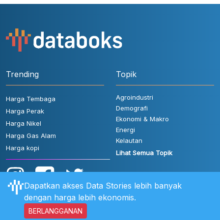
Trending
Topik
Agroindustri
Harga Tembaga
Demografi
Harga Perak
Ekonomi & Makro
Harga Nikel
Energi
Harga Gas Alam
Kelautan
Harga kopi
Lihat Semua Topik
Dapatkan akses Data Stories lebih banyak
dengan harga lebih ekonomis.
BERLANGGANAN
Aturan Pengguna
FAQ
Hubungi Kami
Kebijakan Privasi
Disclaimer