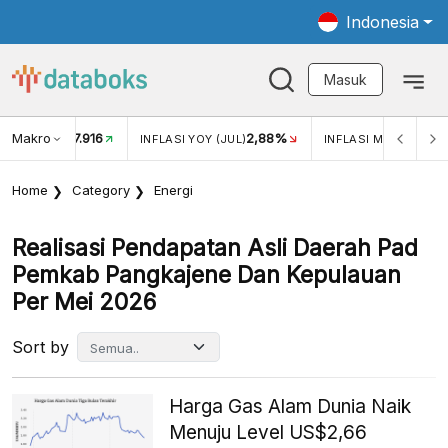
Indonesia
Masuk
Makro
17.916
2,88%
-
KAR USD/IDR
INFLASI YOY (JUL)
INFLASI MOM (JUL)
Home
Category
Energi
Realisasi Pendapatan Asli Daerah Pad
Pemkab Pangkajene Dan Kepulauan
Per Mei 2026
Sort by
Harga Gas Alam Dunia Naik
Menuju Level US$2,66