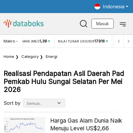
Indonesia
Masuk
Makro
1,38
17.916
JUNGAN WISMAN (MEI)
NILAI TUKAR USD/IDR
INFLASI Y
Home
Category
Energi
Realisasi Pendapatan Asli Daerah Pad
Pemkab Hulu Sungai Selatan Per Mei
2026
Sort by
Harga Gas Alam Dunia Naik
Menuju Level US$2,66