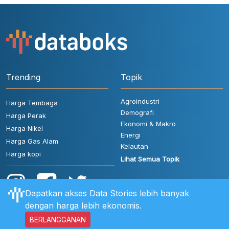
Trending
Topik
Agroindustri
Harga Tembaga
Demografi
Harga Perak
Ekonomi & Makro
Harga Nikel
Energi
Harga Gas Alam
Kelautan
Harga kopi
Lihat Semua Topik
Dapatkan akses Data Stories lebih banyak
dengan harga lebih ekonomis.
BERLANGGANAN
Aturan Pengguna
FAQ
Hubungi Kami
Kebijakan Privasi
Disclaimer