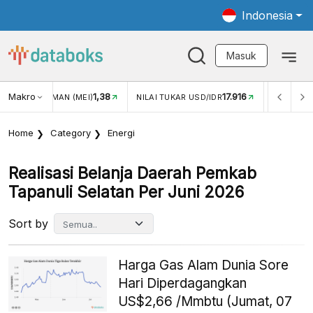
Indonesia
Masuk
Makro
1,38
17.916
JUNGAN WISMAN (MEI)
NILAI TUKAR USD/IDR
INFLASI Y
Home
Category
Energi
Realisasi Belanja Daerah Pemkab
Tapanuli Selatan Per Juni 2026
Sort by
Harga Gas Alam Dunia Sore
Hari Diperdagangkan
US$2,66 /Mmbtu (Jumat, 07